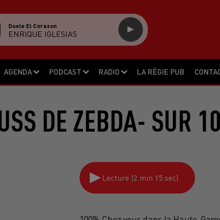
Duele El Corazon
ENRIQUE IGLESIAS
AGENDA
PODCAST
RADIO
LA RÉGIE PUB
CONTA
USS DE ZEBDA- SUR 1
Lecture (2 min 15 sec)
100% Chez vous dans la Haute-Gar