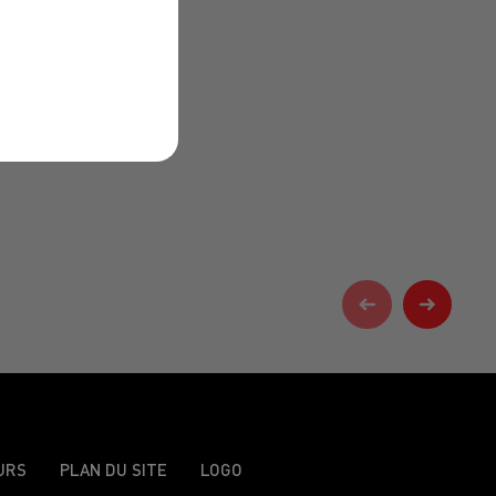
URS
PLAN DU SITE
LOGO