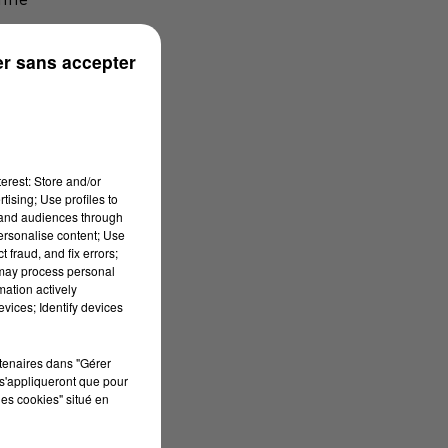
r sans accepter
erest: Store and/or
tising; Use profiles to
tand audiences through
personalise content; Use
 fraud, and fix errors;
 may process personal
mation actively
vices; Identify devices
rtenaires dans "Gérer
s'appliqueront que pour
les cookies" situé en