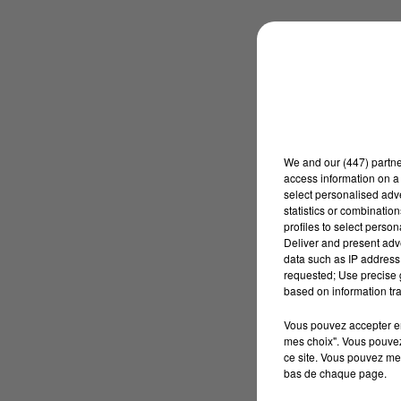
We and
our (447) partn
access information on a 
select personalised ad
statistics or combinatio
profiles to select person
Deliver and present adv
data such as IP address 
requested; Use precise g
based on information tra
Vous pouvez accepter en 
mes choix". Vous pouvez
ce site. Vous pouvez met
bas de chaque page.