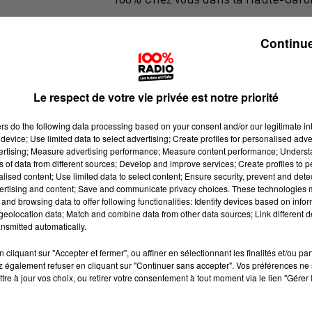
Continue
Le respect de votre vie privée est notre priorité
ers
do the following data processing based on your consent and/or our legitimate int
device; Use limited data to select advertising; Create profiles for personalised adver
vertising; Measure advertising performance; Measure content performance; Unders
ns of data from different sources; Develop and improve services; Create profiles to 
alised content; Use limited data to select content; Ensure security, prevent and detect
ertising and content; Save and communicate privacy choices. These technologies
and browsing data to offer following functionalities: Identify devices based on infor
eolocation data; Match and combine data from other data sources; Link different de
nsmitted automatically.
cliquant sur "Accepter et fermer", ou affiner en sélectionnant les finalités et/ou pa
 également refuser en cliquant sur "Continuer sans accepter". Vos préférences ne 
tre à jour vos choix, ou retirer votre consentement à tout moment via le lien "Gérer 