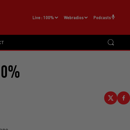
Live :
100%
Webradios
Podcasts
CT
00%
onne