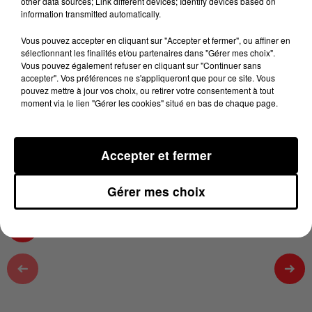
other data sources; Link different devices; Identify devices based on
23 février 2024 - 2 min 2 sec
information transmitted automatically.
SOIREE 100% FEMMES- L'ASSOCIATION
Vous pouvez accepter en cliquant sur "Accepter et fermer", ou affiner en
VIVRE FEMMES- MARIE ROUZEAU SUR 100%
sélectionnant les finalités et/ou partenaires dans "Gérer mes choix".
Vous pouvez également refuser en cliquant sur "Continuer sans
accepter". Vos préférences ne s'appliqueront que pour ce site. Vous
pouvez mettre à jour vos choix, ou retirer votre consentement à tout
Marie Rouzeau est Miss Beauté France 2023🤍❤️
moment via le lien "Gérer les cookies" situé en bas de chaque page.
Vendredi 8 mars, elle organise une soirée 100%
Féminine ouverte à TOUS pour mettre en avant et
Accepter et fermer
valoriser les Femmes et notamment des Artistes
Toulousaines. Début 20h, ouverture des portes 19h
Gérer mes choix