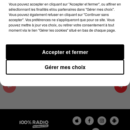
22 novembre 2024 - 2 min 29 sec
Vous pouvez accepter en cliquant sur "Accepter et fermer", ou affiner en
sélectionnant les finalités et/ou partenaires dans "Gérer mes choix".
MARCHÉ DE NOEL DE CASTELNAU- NADINE
Vous pouvez également refuser en cliquant sur "Continuer sans
SUR 100%
accepter". Vos préférences ne s'appliqueront que pour ce site. Vous
pouvez mettre à jour vos choix, ou retirer votre consentement à tout
moment via le lien "Gérer les cookies" situé en bas de chaque page.
Retrouvez tous les jours entre 13h et 16h L'actu loisir
dans la Haute Garonne avec Karine
Accepter et fermer
Gérer mes choix