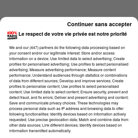
Continuer sans accepter
Le respect de votre vie privée est notre priorité
We and
our (447) partners
do the following data processing based on
your consent and/or our legitimate interest: Store and/or access
information on a device; Use limited data to select advertising; Create
profiles for personalised advertising; Use profiles to select personalised
advertising; Measure advertising performance; Measure content
performance; Understand audiences through statistics or combinations
of data from different sources; Develop and improve services; Create
profiles to personalise content; Use profiles to select personalised
content; Use limited data to select content; Ensure security, prevent and
Lecture (2 min 29 sec)
detect fraud, and fix errors; Deliver and present advertising and content;
Save and communicate privacy choices. These technologies may
process personal data such as IP address and browsing data to offer
following functionalities: Identify devices based on information actively
Karine Hurstel
requested; Use precise geolocation data; Match and combine data from
other data sources; Link different devices; Identify devices based on
100% Chez vous dans la Haute-Garonne
information transmitted automatically.