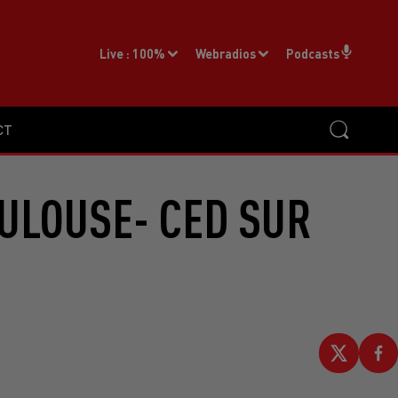
Live :
100%
Webradios
Podcasts
CT
ULOUSE- CED SUR