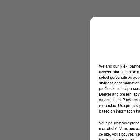
We and
our (447) partn
access information on a 
select personalised ad
statistics or combinatio
profiles to select person
Deliver and present adv
data such as IP address 
requested; Use precise g
based on information tra
Vous pouvez accepter en 
mes choix". Vous pouvez
ce site. Vous pouvez met
bas de chaque page.