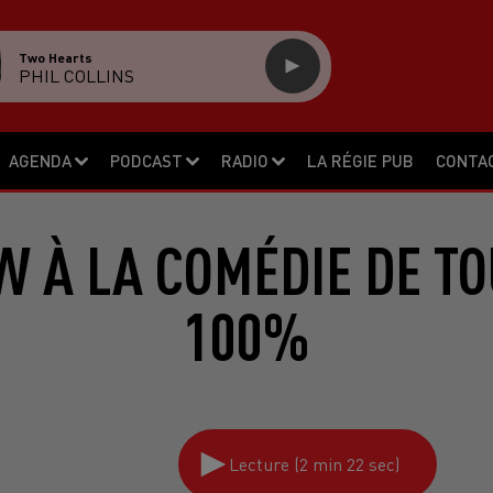
Two Hearts
PHIL COLLINS
AGENDA
PODCAST
RADIO
LA RÉGIE PUB
CONTA
W À LA COMÉDIE DE TO
100%
Lecture (2 min 22 sec)