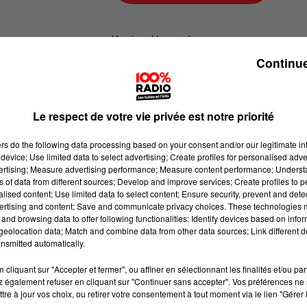
Karine Hurstel
Continue
100% chez-vous dans la Haute-Gar
Le respect de votre vie privée est notre priorité
ers
do the following data processing based on your consent and/or our legitimate int
device; Use limited data to select advertising; Create profiles for personalised adver
vertising; Measure advertising performance; Measure content performance; Unders
ns of data from different sources; Develop and improve services; Create profiles to 
alised content; Use limited data to select content; Ensure security, prevent and detect
ertising and content; Save and communicate privacy choices. These technologies
and browsing data to offer following functionalities: Identify devices based on infor
eolocation data; Match and combine data from other data sources; Link different de
nsmitted automatically.
cliquant sur "Accepter et fermer", ou affiner en sélectionnant les finalités et/ou pa
 également refuser en cliquant sur "Continuer sans accepter". Vos préférences ne 
tre à jour vos choix, ou retirer votre consentement à tout moment via le lien "Gérer 