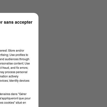
r sans accepter
onne
erest: Store and/or
tising; Use profiles to
tand audiences through
personalise content; Use
 fraud, and fix errors;
 may process personal
mation actively
vices; Identify devices
rtenaires dans "Gérer
s'appliqueront que pour
les cookies" situé en