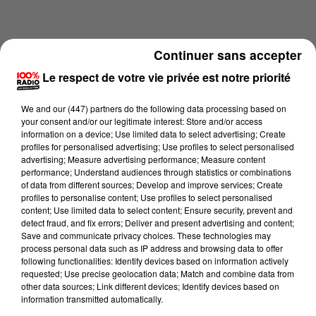
Continuer sans accepter
Le respect de votre vie privée est notre priorité
We and
our (447) partners
do the following data processing based on
your consent and/or our legitimate interest: Store and/or access
information on a device; Use limited data to select advertising; Create
profiles for personalised advertising; Use profiles to select personalised
advertising; Measure advertising performance; Measure content
performance; Understand audiences through statistics or combinations
of data from different sources; Develop and improve services; Create
profiles to personalise content; Use profiles to select personalised
content; Use limited data to select content; Ensure security, prevent and
Lecture (2 min 22 sec)
detect fraud, and fix errors; Deliver and present advertising and content;
Save and communicate privacy choices. These technologies may
process personal data such as IP address and browsing data to offer
following functionalities: Identify devices based on information actively
Karine Hurstel
requested; Use precise geolocation data; Match and combine data from
other data sources; Link different devices; Identify devices based on
100% chez-vous dans la Haute-Garonne
information transmitted automatically.