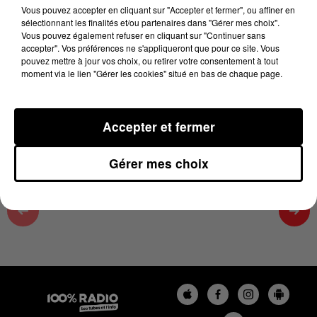
20 mai 2025 - 2 min 22 sec
Vous pouvez accepter en cliquant sur "Accepter et fermer", ou affiner en
sélectionnant les finalités et/ou partenaires dans "Gérer mes choix".
UNE JOURNÉE POUR PASSER A L'ACTION-
Vous pouvez également refuser en cliquant sur "Continuer sans
CHRISTIAN SUR 100%
accepter". Vos préférences ne s'appliqueront que pour ce site. Vous
pouvez mettre à jour vos choix, ou retirer votre consentement à tout
moment via le lien "Gérer les cookies" situé en bas de chaque page.
Retrouvez tous les jours entre 13h et 16h L'actu loisir
dans la Haute Garonne avec Karine
Accepter et fermer
Gérer mes choix