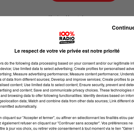
Karine Hurstel
Continue
100% chez-vous dans la Haute-Gar
Le respect de votre vie privée est notre priorité
ers
do the following data processing based on your consent and/or our legitimate int
device; Use limited data to select advertising; Create profiles for personalised adver
vertising; Measure advertising performance; Measure content performance; Unders
ns of data from different sources; Develop and improve services; Create profiles to 
alised content; Use limited data to select content; Ensure security, prevent and detect
ertising and content; Save and communicate privacy choices. These technologies
and browsing data to offer following functionalities: Identify devices based on infor
eolocation data; Match and combine data from other data sources; Link different de
nsmitted automatically.
cliquant sur "Accepter et fermer", ou affiner en sélectionnant les finalités et/ou pa
 également refuser en cliquant sur "Continuer sans accepter". Vos préférences ne 
tre à jour vos choix, ou retirer votre consentement à tout moment via le lien "Gérer 