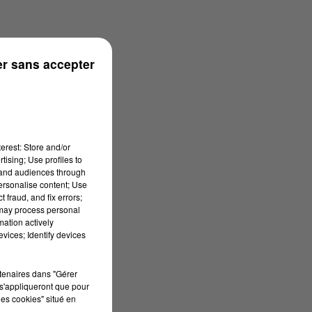
r sans accepter
onne
erest: Store and/or
tising; Use profiles to
tand audiences through
personalise content; Use
 fraud, and fix errors;
 may process personal
mation actively
vices; Identify devices
rtenaires dans "Gérer
s'appliqueront que pour
les cookies" situé en