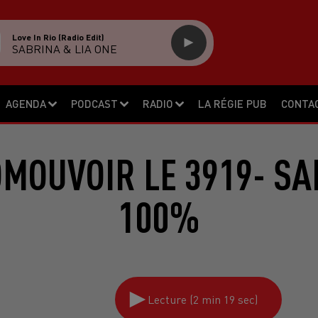
Love In Rio (radio Edit)
SABRINA & LIA ONE
AGENDA
PODCAST
RADIO
LA RÉGIE PUB
CONTA
OMOUVOIR LE 3919- SA
100%
Lecture (2 min 19 sec)