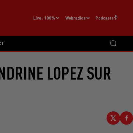
Live :
100%
Webradios
Podcasts
CT
NDRINE LOPEZ SUR