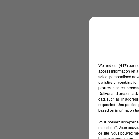
We and
our (447) partn
access information on a 
select personalised ad
statistics or combinatio
profiles to select person
Deliver and present adv
data such as IP address 
requested; Use precise g
based on information tra
Vous pouvez accepter en 
mes choix". Vous pouvez
ce site. Vous pouvez met
bas de chaque page.