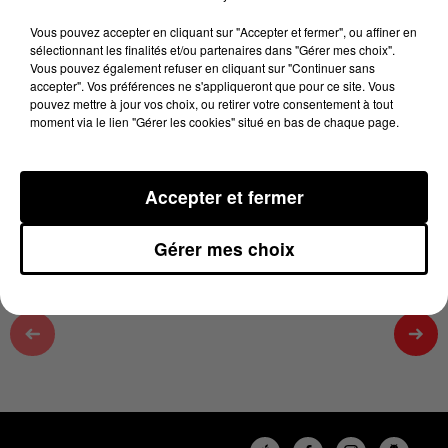
100% chez-vous dans la Haute-Garonne
Vous pouvez accepter en cliquant sur "Accepter et fermer", ou affiner en
20 février 2025 - 2 min 19 sec
sélectionnant les finalités et/ou partenaires dans "Gérer mes choix".
Vous pouvez également refuser en cliquant sur "Continuer sans
HOLIDAYS ET D'AUTRES SPECTACLES-
accepter". Vos préférences ne s'appliqueront que pour ce site. Vous
STÉPHANE PONTACQ SUR 100%
pouvez mettre à jour vos choix, ou retirer votre consentement à tout
moment via le lien "Gérer les cookies" situé en bas de chaque page.
Retrouvez tous les jours entre 13h et 16h L'actu loisir
Accepter et fermer
dans la Haute Garonne avec Karine
Gérer mes choix