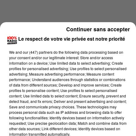
Continuer sans accepter
Le respect de votre vie privée est notre priorité
We and
our (447) partners
do the following data processing based on
your consent and/or our legitimate interest: Store and/or access
information on a device; Use limited data to select advertising; Create
profiles for personalised advertising; Use profiles to select personalised
advertising; Measure advertising performance; Measure content
performance; Understand audiences through statistics or combinations
of data from different sources; Develop and improve services; Create
profiles to personalise content; Use profiles to select personalised
content; Use limited data to select content; Ensure security, prevent and
detect fraud, and fix errors; Deliver and present advertising and content;
Lecture (2 min 19 sec)
Save and communicate privacy choices. These technologies may
process personal data such as IP address and browsing data to offer
following functionalities: Identify devices based on information actively
requested; Use precise geolocation data; Match and combine data from
Karine Hurstel
other data sources; Link different devices; Identify devices based on
information transmitted automatically.