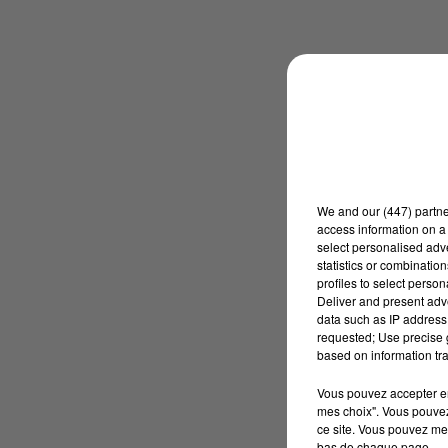
We and
our (447) partn
access information on a 
select personalised ad
statistics or combinatio
profiles to select person
Deliver and present adv
data such as IP address 
requested; Use precise g
based on information tra
Vous pouvez accepter en 
mes choix". Vous pouvez
ce site. Vous pouvez met
bas de chaque page.