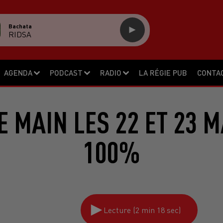
Bachata
RIDSA
AGENDA
PODCAST
RADIO
LA RÉGIE PUB
CONTA
 MAIN LES 22 ET 23 
100%
Lecture (2 min 18 sec)