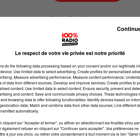
Karine Hurstel
Continue
100% chez-vous dans la Haute-Gar
Le respect de votre vie privée est notre priorité
ers
do the following data processing based on your consent and/or our legitimate int
device; Use limited data to select advertising; Create profiles for personalised adver
vertising; Measure advertising performance; Measure content performance; Unders
ns of data from different sources; Develop and improve services; Create profiles to 
alised content; Use limited data to select content; Ensure security, prevent and detect
ertising and content; Save and communicate privacy choices. These technologies
and browsing data to offer following functionalities: Identify devices based on infor
eolocation data; Match and combine data from other data sources; Link different de
nsmitted automatically.
cliquant sur "Accepter et fermer", ou affiner en sélectionnant les finalités et/ou pa
 également refuser en cliquant sur "Continuer sans accepter". Vos préférences ne 
tre à jour vos choix, ou retirer votre consentement à tout moment via le lien "Gérer 