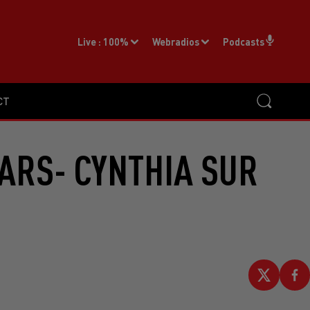
Live :
100%
Webradios
Podcasts
CT
MARS- CYNTHIA SUR