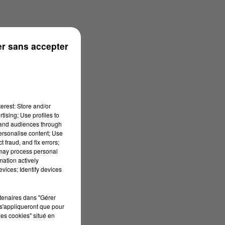
r sans accepter
onne
erest: Store and/or
tising; Use profiles to
tand audiences through
personalise content; Use
 fraud, and fix errors;
 may process personal
mation actively
vices; Identify devices
rtenaires dans "Gérer
s'appliqueront que pour
les cookies" situé en