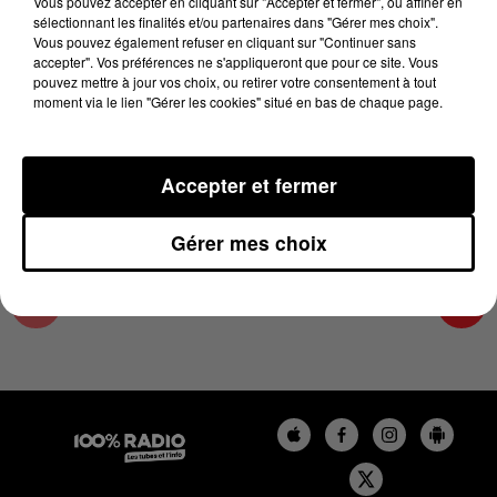
Vous pouvez accepter en cliquant sur "Accepter et fermer", ou affiner en
13 novembre 2024 - 2 min 29 sec
sélectionnant les finalités et/ou partenaires dans "Gérer mes choix".
Vous pouvez également refuser en cliquant sur "Continuer sans
FLASHBACK CAFE- REMI SANCHEZ SUR 100%
accepter". Vos préférences ne s'appliqueront que pour ce site. Vous
pouvez mettre à jour vos choix, ou retirer votre consentement à tout
moment via le lien "Gérer les cookies" situé en bas de chaque page.
Retrouvez tous les jours entre 13h et 16h L'actu loisir
dans la Haute Garonne avec Karine
Accepter et fermer
Gérer mes choix