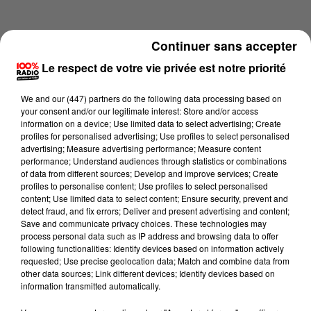
Continuer sans accepter
Le respect de votre vie privée est notre priorité
We and
our (447) partners
do the following data processing based on
your consent and/or our legitimate interest: Store and/or access
information on a device; Use limited data to select advertising; Create
profiles for personalised advertising; Use profiles to select personalised
advertising; Measure advertising performance; Measure content
performance; Understand audiences through statistics or combinations
of data from different sources; Develop and improve services; Create
profiles to personalise content; Use profiles to select personalised
content; Use limited data to select content; Ensure security, prevent and
Lecture (2 min 29 sec)
detect fraud, and fix errors; Deliver and present advertising and content;
Save and communicate privacy choices. These technologies may
process personal data such as IP address and browsing data to offer
following functionalities: Identify devices based on information actively
requested; Use precise geolocation data; Match and combine data from
Karine Hurstel
other data sources; Link different devices; Identify devices based on
information transmitted automatically.
100% Chez vous dans la Haute-Garonne