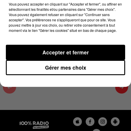
11 février 2025 - 2 min 22 sec
Vous pouvez accepter en cliquant sur "Accepter et fermer", ou affiner en
sélectionnant les finalités et/ou partenaires dans "Gérer mes choix".
BLIND TEST AVANT LA ST VALENTIN- XAVIER
Vous pouvez également refuser en cliquant sur "Continuer sans
SUR 100%
accepter". Vos préférences ne s'appliqueront que pour ce site. Vous
pouvez mettre à jour vos choix, ou retirer votre consentement à tout
moment via le lien "Gérer les cookies" situé en bas de chaque page.
Retrouvez tous les jours entre 13h et 16h L'actu loisir
dans la Haute Garonne avec Karine
Accepter et fermer
Gérer mes choix