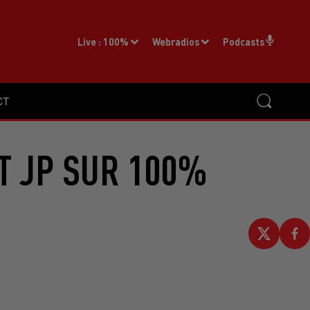
Live :
100%
Webradios
Podcasts
CT
ET JP SUR 100%