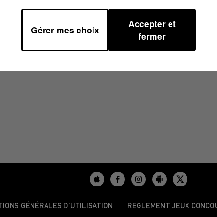
Accepter et
Gérer mes choix
 SUR 100%
fermer
sir dans la Haute Garonne avec Karine
TIONS GÉNÉRALES D’UTILISATION
REGLEMENT JEUX CONCO