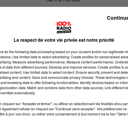
100% Chez vous dans la Haute-Gar
Continue
Le respect de votre vie privée est notre priorité
ers
do the following data processing based on your consent and/or our legitimate int
device; Use limited data to select advertising; Create profiles for personalised adver
vertising; Measure advertising performance; Measure content performance; Unders
ns of data from different sources; Develop and improve services; Create profiles to 
alised content; Use limited data to select content; Ensure security, prevent and detect
ertising and content; Save and communicate privacy choices. These technologies
and browsing data to offer following functionalities: Identify devices based on infor
eolocation data; Match and combine data from other data sources; Link different de
nsmitted automatically.
cliquant sur "Accepter et fermer", ou affiner en sélectionnant les finalités et/ou pa
 également refuser en cliquant sur "Continuer sans accepter". Vos préférences ne 
tre à jour vos choix, ou retirer votre consentement à tout moment via le lien "Gérer 