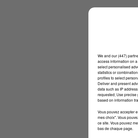
We and
our (447) partn
access information on a 
select personalised ad
statistics or combinatio
profiles to select person
Deliver and present adv
data such as IP address 
requested; Use precise g
based on information tra
Vous pouvez accepter en 
mes choix". Vous pouvez
ce site. Vous pouvez met
bas de chaque page.