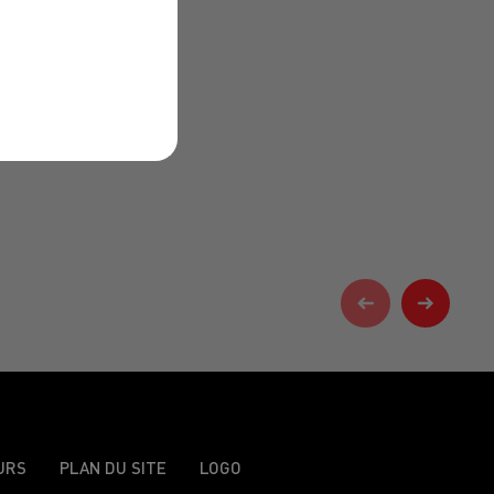
URS
PLAN DU SITE
LOGO