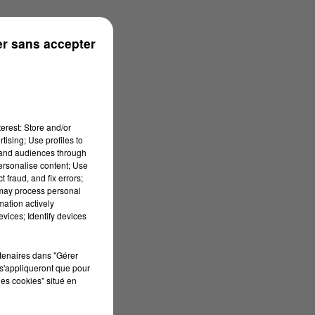
onne
r sans accepter
erest: Store and/or
tising; Use profiles to
tand audiences through
personalise content; Use
 fraud, and fix errors;
 may process personal
mation actively
vices; Identify devices
rtenaires dans "Gérer
s'appliqueront que pour
les cookies" situé en