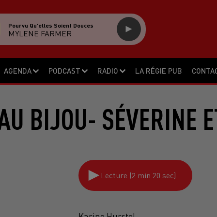
Pourvu Qu'elles Soient Douces
MYLENE FARMER
AGENDA
PODCAST
RADIO
LA RÉGIE PUB
CONTA
AU BIJOU- SÉVERINE 
Lecture (2 min 20 sec)
Karine Hurstel