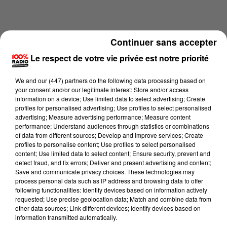
Continuer sans accepter
Le respect de votre vie privée est notre priorité
We and
our (447) partners
do the following data processing based on
your consent and/or our legitimate interest: Store and/or access
information on a device; Use limited data to select advertising; Create
profiles for personalised advertising; Use profiles to select personalised
advertising; Measure advertising performance; Measure content
performance; Understand audiences through statistics or combinations
of data from different sources; Develop and improve services; Create
profiles to personalise content; Use profiles to select personalised
content; Use limited data to select content; Ensure security, prevent and
detect fraud, and fix errors; Deliver and present advertising and content;
Lecture (2 min 22 sec)
Save and communicate privacy choices. These technologies may
process personal data such as IP address and browsing data to offer
following functionalities: Identify devices based on information actively
requested; Use precise geolocation data; Match and combine data from
other data sources; Link different devices; Identify devices based on
Karine Hurstel
information transmitted automatically.