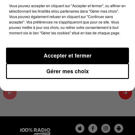
100% chez-vous dans la Haute-Garonne
Vous pouvez accepter en cliquant sur "Accepter et fermer", ou affiner en
sélectionnant les finalités et/ou partenaires dans "Gérer mes choix".
7 mai 2025 - 2 min 22 sec
Vous pouvez également refuser en cliquant sur "Continuer sans
accepter". Vos préférences ne s'appliqueront que pour ce site. Vous
SOULSHINE VOICES À LA HALLE AUX
pouvez mettre à jour vos choix, ou retirer votre consentement à tout
GRAINS- SANDRINE ET MARGAUX SUR 100%
moment via le lien "Gérer les cookies" situé en bas de chaque page.
Les infos ICI
Accepter et fermer
Gérer mes choix