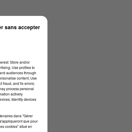
r sans accepter
onne
erest: Store and/or
tising; Use profiles to
tand audiences through
personalise content; Use
 fraud, and fix errors;
 may process personal
mation actively
vices; Identify devices
rtenaires dans "Gérer
s'appliqueront que pour
les cookies" situé en