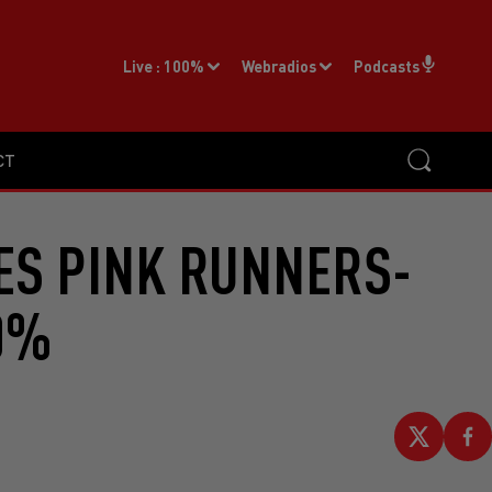
Live :
100%
Webradios
Podcasts
CT
ES PINK RUNNERS-
00%