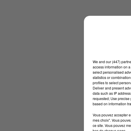
We and
our (447) partn
access information on a 
select personalised ad
statistics or combinatio
profiles to select person
Deliver and present adv
data such as IP address 
requested; Use precise g
based on information tra
Vous pouvez accepter en 
mes choix". Vous pouvez
ce site. Vous pouvez met
bas de chaque page.