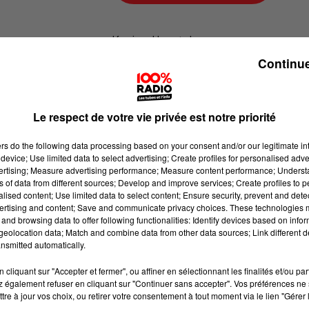
Karine Hurstel
Continue
100% Chez vous dans la Haute-Gar
Le respect de votre vie privée est notre priorité
ers
do the following data processing based on your consent and/or our legitimate int
device; Use limited data to select advertising; Create profiles for personalised adver
vertising; Measure advertising performance; Measure content performance; Unders
ns of data from different sources; Develop and improve services; Create profiles to 
alised content; Use limited data to select content; Ensure security, prevent and detect
ertising and content; Save and communicate privacy choices. These technologies
and browsing data to offer following functionalities: Identify devices based on infor
eolocation data; Match and combine data from other data sources; Link different de
nsmitted automatically.
cliquant sur "Accepter et fermer", ou affiner en sélectionnant les finalités et/ou pa
 également refuser en cliquant sur "Continuer sans accepter". Vos préférences ne 
tre à jour vos choix, ou retirer votre consentement à tout moment via le lien "Gérer 