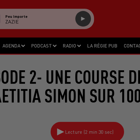
Peu Importe
ZAZIE
AGENDA
PODCAST
RADIO
LA RÉGIE PUB
CONTA
SODE 2- UNE COURSE D
ETITIA SIMON SUR 1
Lecture (2 min 30 sec)