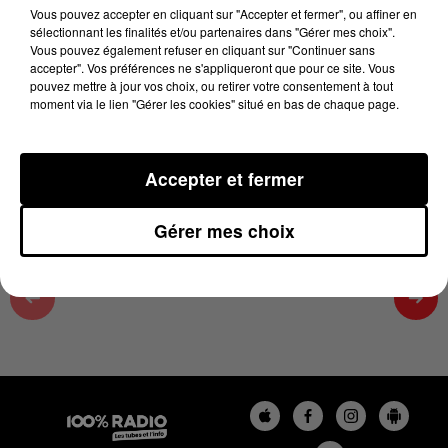
4 juin 2025 - 2 min 21 sec
Vous pouvez accepter en cliquant sur "Accepter et fermer", ou affiner en
sélectionnant les finalités et/ou partenaires dans "Gérer mes choix".
FETE DES PLANTES MEDICINALES- BORIS
Vous pouvez également refuser en cliquant sur "Continuer sans
PRESSEQ SUR 100%
accepter". Vos préférences ne s'appliqueront que pour ce site. Vous
pouvez mettre à jour vos choix, ou retirer votre consentement à tout
moment via le lien "Gérer les cookies" situé en bas de chaque page.
Retrouvez tous les jours entre 13h et 16h L'actu loisir
dans la Haute Garonne avec Karine
Accepter et fermer
Gérer mes choix