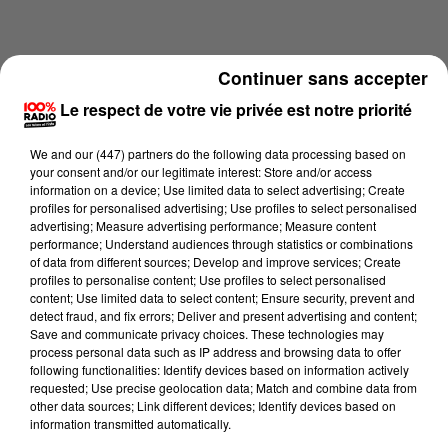
Continuer sans accepter
Le respect de votre vie privée est notre priorité
We and
our (447) partners
do the following data processing based on
your consent and/or our legitimate interest: Store and/or access
information on a device; Use limited data to select advertising; Create
profiles for personalised advertising; Use profiles to select personalised
advertising; Measure advertising performance; Measure content
performance; Understand audiences through statistics or combinations
of data from different sources; Develop and improve services; Create
profiles to personalise content; Use profiles to select personalised
content; Use limited data to select content; Ensure security, prevent and
Lecture (2 min 21 sec)
detect fraud, and fix errors; Deliver and present advertising and content;
Save and communicate privacy choices. These technologies may
process personal data such as IP address and browsing data to offer
following functionalities: Identify devices based on information actively
Karine Hurstel
requested; Use precise geolocation data; Match and combine data from
other data sources; Link different devices; Identify devices based on
100% chez-vous dans la Haute-Garonne
information transmitted automatically.