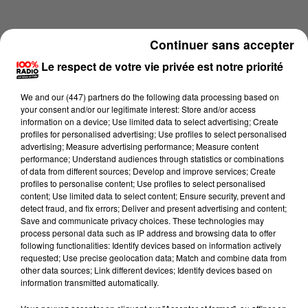
Continuer sans accepter
Le respect de votre vie privée est notre priorité
We and
our (447) partners
do the following data processing based on
your consent and/or our legitimate interest: Store and/or access
information on a device; Use limited data to select advertising; Create
profiles for personalised advertising; Use profiles to select personalised
advertising; Measure advertising performance; Measure content
performance; Understand audiences through statistics or combinations
of data from different sources; Develop and improve services; Create
profiles to personalise content; Use profiles to select personalised
content; Use limited data to select content; Ensure security, prevent and
Lecture (2 min 22 sec)
detect fraud, and fix errors; Deliver and present advertising and content;
Save and communicate privacy choices. These technologies may
process personal data such as IP address and browsing data to offer
following functionalities: Identify devices based on information actively
requested; Use precise geolocation data; Match and combine data from
Karine Hurstel
other data sources; Link different devices; Identify devices based on
information transmitted automatically.
100% chez-vous dans la Haute-Garonne