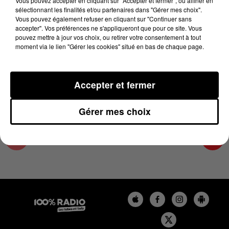
Vous pouvez accepter en cliquant sur "Accepter et fermer", ou affiner en
3 juin 2025 - 2 min 22 sec
sélectionnant les finalités et/ou partenaires dans "Gérer mes choix".
Vous pouvez également refuser en cliquant sur "Continuer sans
TANGOPOSTALE DU 27 JUIN AU 6 JUILLET À
accepter". Vos préférences ne s'appliqueront que pour ce site. Vous
TOULOUSE- SUR 100%
pouvez mettre à jour vos choix, ou retirer votre consentement à tout
moment via le lien "Gérer les cookies" situé en bas de chaque page.
Les INFOS ICI
Accepter et fermer
Gérer mes choix