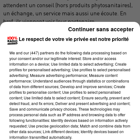
attendent un conseil (hors produits phytosanitaires),
un échange, un service mais aussi une écoute. En
bref, ils viennent voir leur partenaire.
Continuer sans accepter
Le respect de votre vie privée est notre priorité
Postulez à l'offre : Le GROUPE ARTERRIS
We and
our (447) partners
do the following data processing based on
recrute MAGASINIER.E VENDEUR.SE
your consent and/or our legitimate interest: Store and/or access
ITINERANT.E
information on a device; Use limited data to select advertising; Create
profiles for personalised advertising; Use profiles to select personalised
advertising; Measure advertising performance; Measure content
performance; Understand audiences through statistics or combinations
of data from different sources; Develop and improve services; Create
profiles to personalise content; Use profiles to select personalised
Votre nom
*
content; Use limited data to select content; Ensure security, prevent and
detect fraud, and fix errors; Deliver and present advertising and content;
Save and communicate privacy choices. These technologies may
process personal data such as IP address and browsing data to offer
following functionalities: Identify devices based on information actively
requested; Use precise geolocation data; Match and combine data from
Votre e-mail
*
other data sources; Link different devices; Identify devices based on
information transmitted automatically.