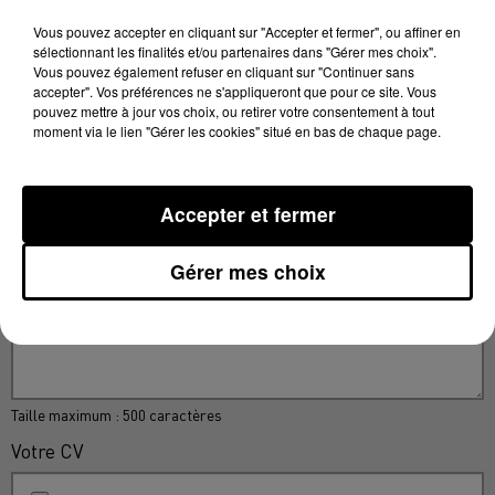
Vous pouvez accepter en cliquant sur "Accepter et fermer", ou affiner en
sélectionnant les finalités et/ou partenaires dans "Gérer mes choix".
Vous pouvez également refuser en cliquant sur "Continuer sans
accepter". Vos préférences ne s'appliqueront que pour ce site. Vous
Votre n° de téléphone
*
pouvez mettre à jour vos choix, ou retirer votre consentement à tout
moment via le lien "Gérer les cookies" situé en bas de chaque page.
Accepter et fermer
Votre message
*
Gérer mes choix
Taille maximum : 500 caractères
Votre CV