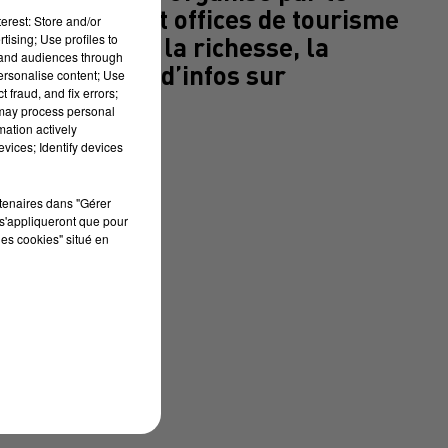
s communes et offices de tourisme
erest: Store and/or
tising; Use profiles to
. Plongez dans la richesse, la
tand audiences through
artement. Plus d’infos sur
personalise content; Use
 fraud, and fix errors;
nsable.
 may process personal
mation actively
vices; Identify devices
rtenaires dans "Gérer
s'appliqueront que pour
les cookies" situé en