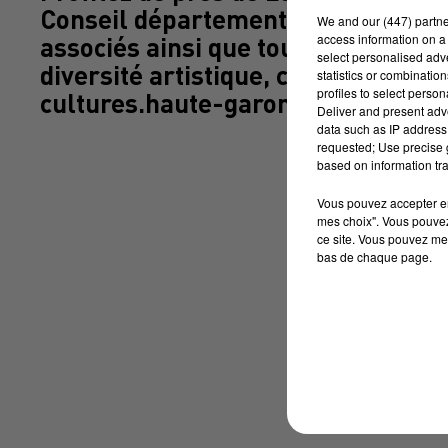
Conseil départemental en partena
We and
our (447) partn
access information on a 
associés ainsi que tous les acteurs 
select personalised ad
diversité artistique, culturelle, p
statistics or combinatio
profiles to select person
cultures.haute-garonne.fr. Festiv
Deliver and present adv
data such as IP address 
requested; Use precise g
based on information tra
Vous pouvez accepter en 
mes choix". Vous pouvez
ce site. Vous pouvez met
bas de chaque page.