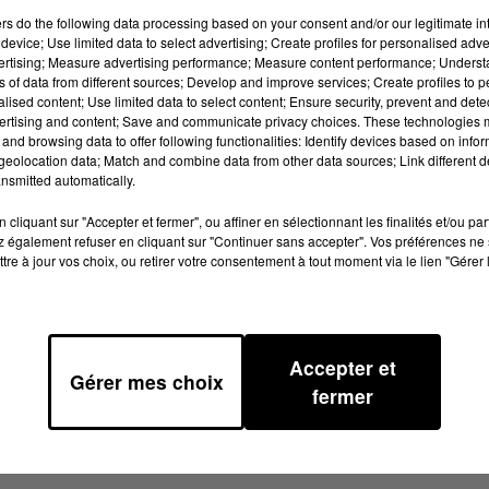
riat avec Haute-Garonne Tourisme, le
ers
do the following data processing based on your consent and/or our legitimate int
device; Use limited data to select advertising; Create profiles for personalised adver
culturels et touristiques du territoire
vertising; Measure advertising performance; Measure content performance; Unders
atrimoniale et touristique de notre dép
ns of data from different sources; Develop and improve services; Create profiles to 
alised content; Use limited data to select content; Ensure security, prevent and detect
al engagé dans une démarche écorespo
ertising and content; Save and communicate privacy choices. These technologies
and browsing data to offer following functionalities: Identify devices based on infor
eolocation data; Match and combine data from other data sources; Link different de
nsmitted automatically.
Lieu
31000
Haute-Garonne
cliquant sur "Accepter et fermer", ou affiner en sélectionnant les finalités et/ou pa
 également refuser en cliquant sur "Continuer sans accepter". Vos préférences ne 
tre à jour vos choix, ou retirer votre consentement à tout moment via le lien "Gérer 
Ajouter à votre calendrier
Accepter et
Gérer mes choix
fermer
1er août 2026 à 0h00
du
Date
29 août 2026 à 0h00
au