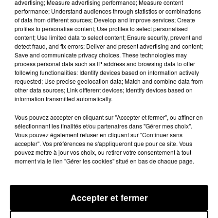
advertising; Measure advertising performance; Measure content
impérative d'intérêt public majeur" (RIIPM). La cour
performance; Understand audiences through statistics or combinations
administrative d'appel de Toulouse avait annulé cette
of data from different sources; Develop and improve services; Create
profiles to personalise content; Use profiles to select personalised
décision en décembre. Le Conseil d'État a ensuite été
content; Use limited data to select content; Ensure security, prevent and
saisi par des associations qui, comme certains
detect fraud, and fix errors; Deliver and present advertising and content;
scientifiques, dénoncent les destructions de zones
Save and communicate privacy choices. These technologies may
process personal data such as IP address and browsing data to offer
humides, de terres agricoles, d'arbres, d'écosystèmes
following functionalities: Identify devices based on information actively
et de nappes phréatiques liées à la construction
requested; Use precise geolocation data; Match and combine data from
other data sources; Link different devices; Identify devices based on
depuis 2023 de ce segment autoroutier de 53km censé
information transmitted automatically.
raccourcir d'une vingtaine de minutes le trajet entre
Vous pouvez accepter en cliquant sur "Accepter et fermer", ou affiner en
Toulouse et Castres, qui nécessite aujourd'hui
sélectionnant les finalités et/ou partenaires dans "Gérer mes choix".
environ 1H15 de voiture.
Vous pouvez également refuser en cliquant sur "Continuer sans
accepter". Vos préférences ne s'appliqueront que pour ce site. Vous
DERNIÈRES ACTUALITÉS
pouvez mettre à jour vos choix, ou retirer votre consentement à tout
moment via le lien "Gérer les cookies" situé en bas de chaque page.
ACTUALITÉS
OCCITANIE
ACTUALITÉS
AQUITAINE
ACTUALITÉS
Accepter et fermer
7 août 2026
Une plateforme qui transforme les étangs