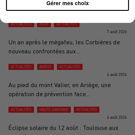
Gérer mes choix
en destinations de vacances
ACTUALITÉS
AUDE
ACTUALITÉS
7 août 2026
Un an après le mégafeu, les Corbières de
nouveau confrontées aux...
ACTUALITÉS
ARIÈGE
ACTUALITÉS
6 août 2026
Au pied du mont Valier, en Ariège, une
opération de prévention face...
ACTUALITÉS
HAUTE-GARONNE
ACTUALITÉS
6 août 2026
Éclipse solaire du 12 août : Toulouse aux