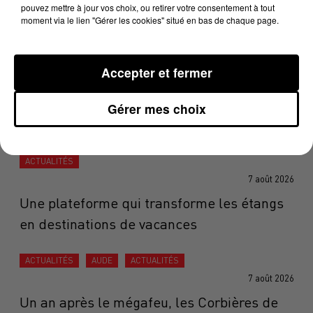
pouvez mettre à jour vos choix, ou retirer votre consentement à tout
moment via le lien "Gérer les cookies" situé en bas de chaque page.
Les clients du Chapristea nous partagent leurs avis
Accepter et fermer
Crédit :
Chloé Morand-Bridet
Gérer mes choix
DERNIÈRES ACTUALITÉS
ACTUALITÉS
OCCITANIE
ACTUALITÉS
AQUITAINE
ACTUALITÉS
7 août 2026
Une plateforme qui transforme les étangs
en destinations de vacances
ACTUALITÉS
AUDE
ACTUALITÉS
7 août 2026
Un an après le mégafeu, les Corbières de