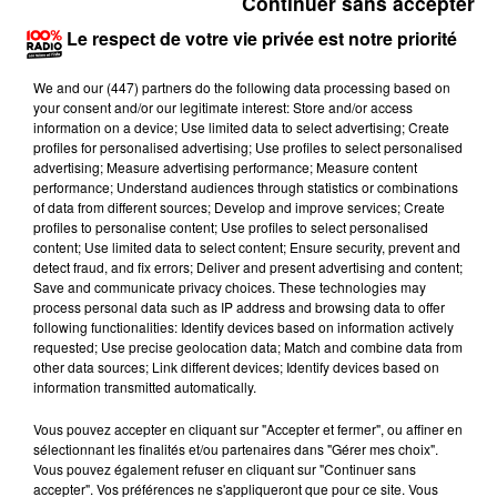
Au-delà de proposer un moment convivial autour
Continuer sans accepter
d’un café,
Le Chapristea
met également certains de
Le respect de votre vie privée est notre priorité
ses chats à l’adoption: « O
n voulait vraiment œuvrer
pour la cause animale, on travaille avec l’association le
We and
our (447) partners
do the following data processing based on
your consent and/or our legitimate interest: Store and/or access
Chat Libre de Toulouse. Donc on a des chats permanents
information on a device; Use limited data to select advertising; Create
et d’autres qui viennent et repartent avec d’autres
profiles for personalised advertising; Use profiles to select personalised
advertising; Measure advertising performance; Measure content
familles.
» Cette association gère un refuge et œuvre
performance; Understand audiences through statistics or combinations
pour la capture et la stérilisation des chats sur
of data from different sources; Develop and improve services; Create
profiles to personalise content; Use profiles to select personalised
Toulouse.
content; Use limited data to select content; Ensure security, prevent and
detect fraud, and fix errors; Deliver and present advertising and content;
Comme les autres chats permanents, il est
Save and communicate privacy choices. These technologies may
primordial que les chats accueillis pour l’adoption
process personal data such as IP address and browsing data to offer
répondent à un certain nombre de critères : «
Il faut
following functionalities: Identify devices based on information actively
requested; Use precise geolocation data; Match and combine data from
déjà qu’ils aiment la compagnie des humains, qu’ils ne
other data sources; Link different devices; Identify devices based on
soient pas trop peureux, qu’ils aiment aussi la compagnie
information transmitted automatically.
de leurs congénères, il ne faut pas non plus qu’ils soient
Vous pouvez accepter en cliquant sur "Accepter et fermer", ou affiner en
malades.
.. », énumère Charlotte Baya. Depuis la
sélectionnant les finalités et/ou partenaires dans "Gérer mes choix".
Vous pouvez également refuser en cliquant sur "Continuer sans
création du salon, 21 chats ont été adoptés.
accepter". Vos préférences ne s'appliqueront que pour ce site. Vous