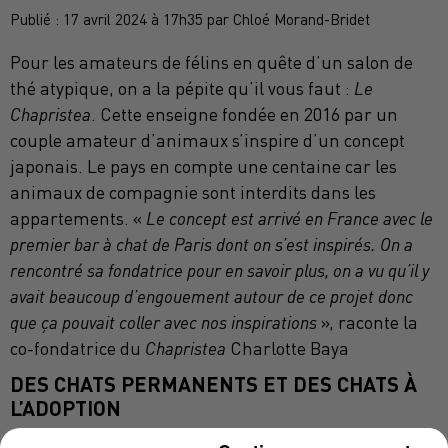
Publié : 17 avril 2024 à 17h35 par Chloé Morand-Bridet
Pour les amateurs de félins en quête d’un salon de
thé atypique, on a la pépite qu’il vous faut :
Le
Chapristea
. Cette enseigne fondée en 2016 par un
couple amateur d’animaux s’inspire d’un concept
japonais. Le pays en compte une centaine car les
animaux de compagnie sont interdits dans les
appartements. «
Le concept est arrivé en France avec le
premier bar à chat de Paris dont on s’est inspirés. On a
rencontré sa fondatrice pour en savoir plus, on a vu qu’il y
avait beaucoup d’engouement autour de ce projet donc
que ça pouvait coller avec nos inspirations
», raconte la
co-fondatrice du
Chapristea
Charlotte Baya
DES CHATS PERMANENTS ET DES CHATS À
L’ADOPTION