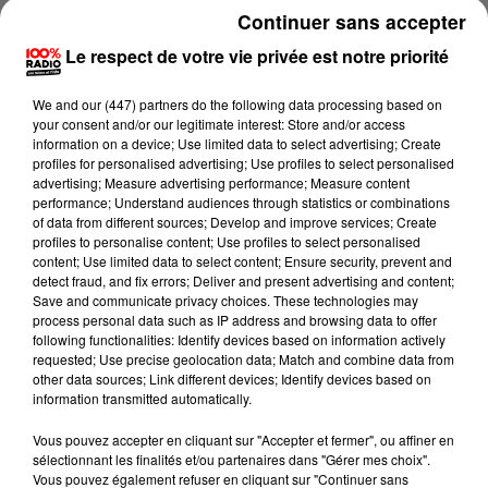
Continuer sans accepter
Le respect de votre vie privée est notre priorité
We and
our (447) partners
do the following data processing based on
your consent and/or our legitimate interest: Store and/or access
information on a device; Use limited data to select advertising; Create
profiles for personalised advertising; Use profiles to select personalised
advertising; Measure advertising performance; Measure content
performance; Understand audiences through statistics or combinations
of data from different sources; Develop and improve services; Create
profiles to personalise content; Use profiles to select personalised
content; Use limited data to select content; Ensure security, prevent and
detect fraud, and fix errors; Deliver and present advertising and content;
Save and communicate privacy choices. These technologies may
process personal data such as IP address and browsing data to offer
following functionalities: Identify devices based on information actively
requested; Use precise geolocation data; Match and combine data from
Lecture (5 min 31 sec)
other data sources; Link different devices; Identify devices based on
information transmitted automatically.
Vous pouvez accepter en cliquant sur "Accepter et fermer", ou affiner en
Le carré VIP SUR 100% radio
sélectionnant les finalités et/ou partenaires dans "Gérer mes choix".
Vous pouvez également refuser en cliquant sur "Continuer sans