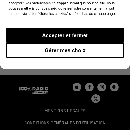
29 mai 2024 - 5 min 31 sec
accepter". Vos préférences ne s'appliqueront que pour ce site. Vous
pouvez mettre à jour vos choix, ou retirer votre consentement à tout
LE CARRÉ VIP SUR 100% AVEC LES COACHS
moment via le lien "Gérer les cookies" situé en bas de chaque page.
DE THE VOICE DU 29/05/2024
Accepter et fermer
Gérer mes choix
MENTIONS LÉGALES
CONDITIONS GÉNÉRALES D’UTILISATION