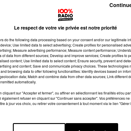
Continue
Le respect de votre vie privée est notre priorité
ers
do the following data processing based on your consent and/or our legitimate int
device; Use limited data to select advertising; Create profiles for personalised adver
vertising; Measure advertising performance; Measure content performance; Unders
ns of data from different sources; Develop and improve services; Create profiles to 
alised content; Use limited data to select content; Ensure security, prevent and detect
ertising and content; Save and communicate privacy choices. These technologies
and browsing data to offer following functionalities: Identify devices based on infor
eolocation data; Match and combine data from other data sources; Link different de
nsmitted automatically.
cliquant sur "Accepter et fermer", ou affiner en sélectionnant les finalités et/ou pa
 également refuser en cliquant sur "Continuer sans accepter". Vos préférences ne 
tre à jour vos choix, ou retirer votre consentement à tout moment via le lien "Gérer 