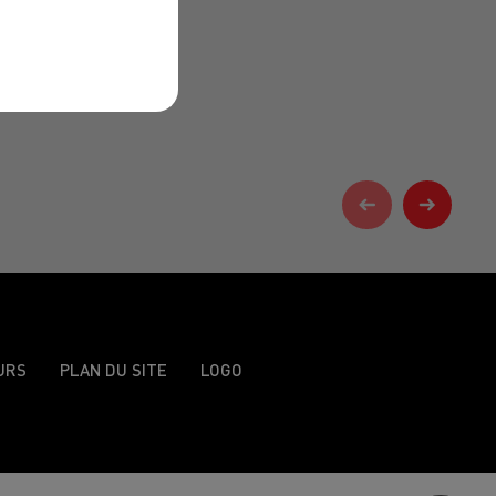
URS
PLAN DU SITE
LOGO