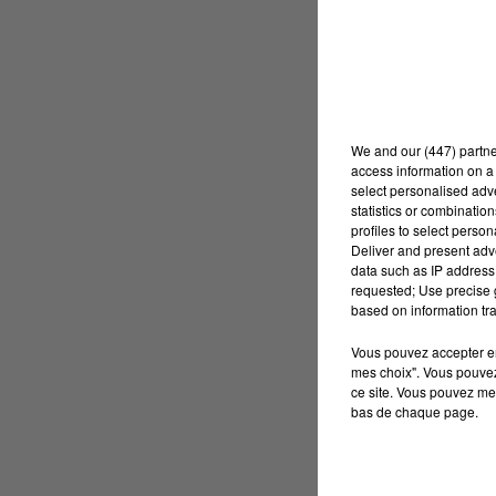
We and
our (447) partn
access information on a 
select personalised ad
statistics or combinatio
profiles to select person
Deliver and present adv
data such as IP address 
requested; Use precise g
based on information tra
Vous pouvez accepter en 
mes choix". Vous pouvez
ce site. Vous pouvez met
bas de chaque page.