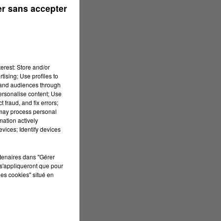
r sans accepter
erest: Store and/or
tising; Use profiles to
tand audiences through
personalise content; Use
 fraud, and fix errors;
 may process personal
mation actively
vices; Identify devices
rtenaires dans "Gérer
s'appliqueront que pour
les cookies" situé en