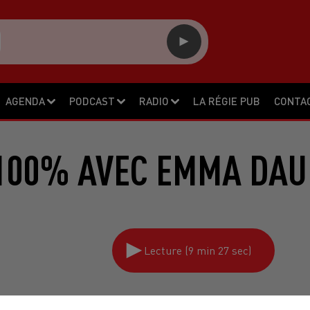
AGENDA
PODCAST
RADIO
LA RÉGIE PUB
CONTA
 100% AVEC EMMA DAU
Lecture (9 min 27 sec)
Le carré VIP SUR 100% radio