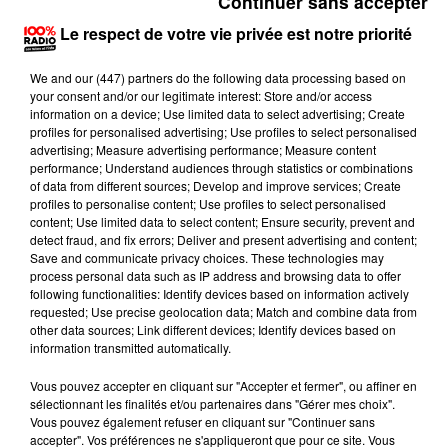
Continuer sans accepter
Le respect de votre vie privée est notre priorité
We and
our (447) partners
do the following data processing based on
your consent and/or our legitimate interest: Store and/or access
information on a device; Use limited data to select advertising; Create
profiles for personalised advertising; Use profiles to select personalised
advertising; Measure advertising performance; Measure content
performance; Understand audiences through statistics or combinations
of data from different sources; Develop and improve services; Create
profiles to personalise content; Use profiles to select personalised
content; Use limited data to select content; Ensure security, prevent and
detect fraud, and fix errors; Deliver and present advertising and content;
Save and communicate privacy choices. These technologies may
process personal data such as IP address and browsing data to offer
following functionalities: Identify devices based on information actively
Lecture (4 min 48 sec)
requested; Use precise geolocation data; Match and combine data from
other data sources; Link different devices; Identify devices based on
information transmitted automatically.
Le carré VIP SUR 100%
Vous pouvez accepter en cliquant sur "Accepter et fermer", ou affiner en
sélectionnant les finalités et/ou partenaires dans "Gérer mes choix".
22 novembre 2023 - 4 min 48 sec
Vous pouvez également refuser en cliquant sur "Continuer sans
accepter". Vos préférences ne s'appliqueront que pour ce site. Vous