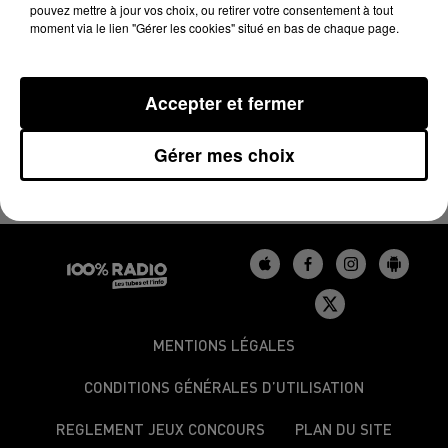
LE CARRÉ VIP DE CLAUDIO CAPÉO SUR 100%
pouvez mettre à jour vos choix, ou retirer votre consentement à tout
moment via le lien "Gérer les cookies" situé en bas de chaque page.
DU 22/11/2023
Accepter et fermer
Gérer mes choix
MENTIONS LÉGALES
CONDITIONS GÉNÉRALES D’UTILISATION
REGLEMENT JEUX CONCOURS
PLAN DU SITE