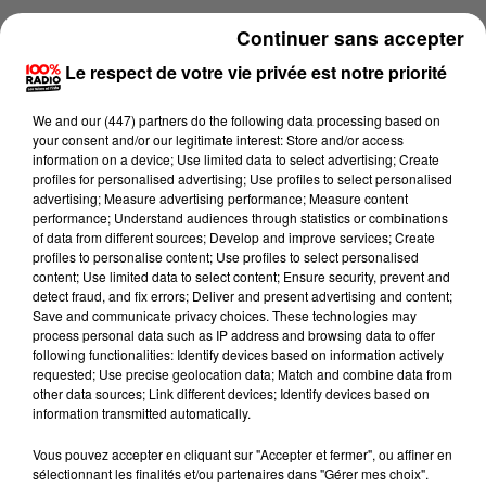
Continuer sans accepter
Le respect de votre vie privée est notre priorité
We and
our (447) partners
do the following data processing based on
your consent and/or our legitimate interest: Store and/or access
information on a device; Use limited data to select advertising; Create
profiles for personalised advertising; Use profiles to select personalised
advertising; Measure advertising performance; Measure content
performance; Understand audiences through statistics or combinations
of data from different sources; Develop and improve services; Create
profiles to personalise content; Use profiles to select personalised
content; Use limited data to select content; Ensure security, prevent and
Lecture (2 min 17 sec)
detect fraud, and fix errors; Deliver and present advertising and content;
Save and communicate privacy choices. These technologies may
process personal data such as IP address and browsing data to offer
following functionalities: Identify devices based on information actively
requested; Use precise geolocation data; Match and combine data from
Fred Bompard
other data sources; Link different devices; Identify devices based on
information transmitted automatically.
Le billet de Fred sur 100% radio
Vous pouvez accepter en cliquant sur "Accepter et fermer", ou affiner en
30 juin 2025 - 2 min 17 sec
sélectionnant les finalités et/ou partenaires dans "Gérer mes choix".