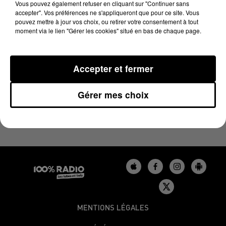
LE BILLET DE FRED DU 30/06/2025
Vous pouvez également refuser en cliquant sur "Continuer sans
accepter". Vos préférences ne s'appliqueront que pour ce site. Vous
pouvez mettre à jour vos choix, ou retirer votre consentement à tout
moment via le lien "Gérer les cookies" situé en bas de chaque page.
Les derniers podcasts du billet de Fred sur 100%
Accepter et fermer
Gérer mes choix
MENTIONS LÉGALES