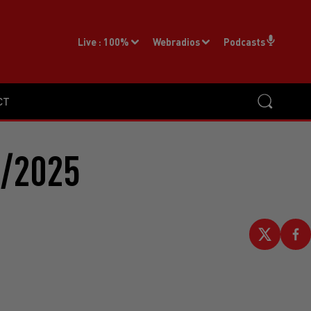
Live :
100%
Webradios
Podcasts
CT
2/2025