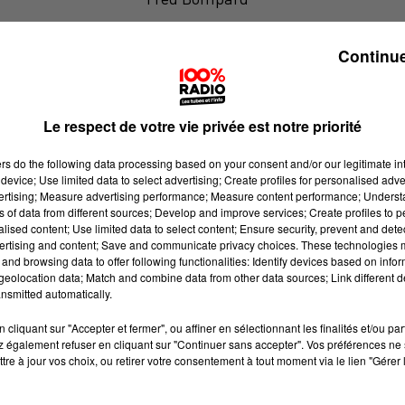
Le billet de Fred sur 100% radio
Continue
Le respect de votre vie privée est notre priorité
ers
do the following data processing based on your consent and/or our legitimate int
device; Use limited data to select advertising; Create profiles for personalised adver
vertising; Measure advertising performance; Measure content performance; Unders
ns of data from different sources; Develop and improve services; Create profiles to 
alised content; Use limited data to select content; Ensure security, prevent and detect
ertising and content; Save and communicate privacy choices. These technologies
and browsing data to offer following functionalities: Identify devices based on infor
eolocation data; Match and combine data from other data sources; Link different de
nsmitted automatically.
cliquant sur "Accepter et fermer", ou affiner en sélectionnant les finalités et/ou pa
 également refuser en cliquant sur "Continuer sans accepter". Vos préférences ne 
tre à jour vos choix, ou retirer votre consentement à tout moment via le lien "Gérer 