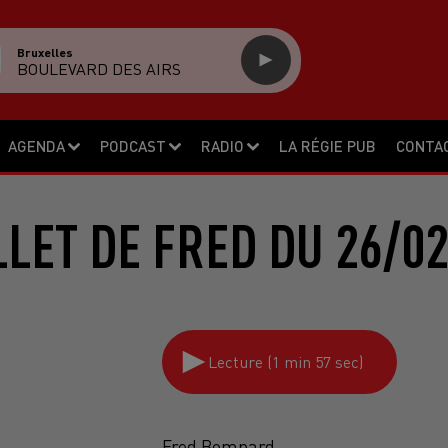
Bruxelles
BOULEVARD DES AIRS
AGENDA
PODCAST
RADIO
LA RÉGIE PUB
CONTA
LLET DE FRED DU 26/0
Lecture (1 min 57 sec)
Fred Bompard