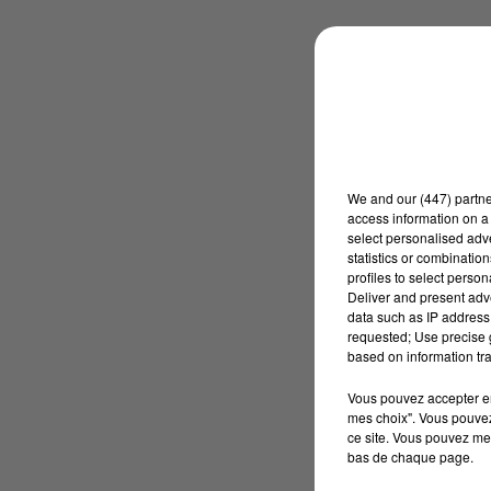
We and
our (447) partn
access information on a 
select personalised ad
statistics or combinatio
profiles to select person
Deliver and present adv
data such as IP address 
requested; Use precise g
based on information tra
Vous pouvez accepter en 
mes choix". Vous pouvez
ce site. Vous pouvez met
bas de chaque page.