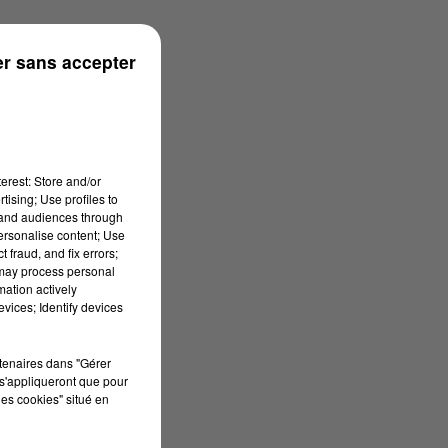
r sans accepter
erest: Store and/or
tising; Use profiles to
tand audiences through
personalise content; Use
 fraud, and fix errors;
 may process personal
mation actively
vices; Identify devices
rtenaires dans "Gérer
s'appliqueront que pour
les cookies" situé en