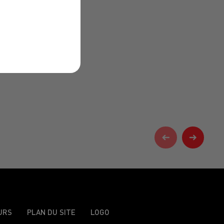
URS
PLAN DU SITE
LOGO