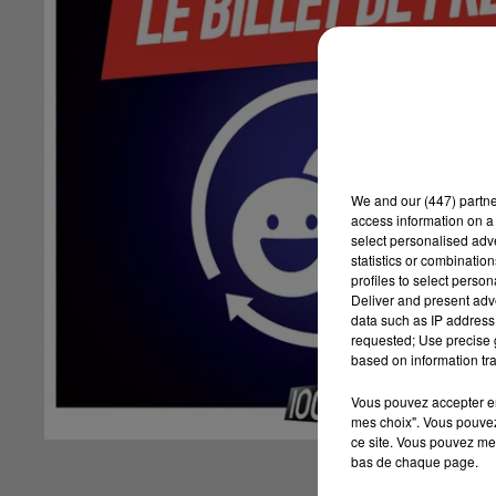
We and
our (447) partn
access information on a 
select personalised ad
statistics or combinatio
profiles to select person
Deliver and present adv
data such as IP address 
requested; Use precise g
based on information tra
Vous pouvez accepter en 
mes choix". Vous pouvez
ce site. Vous pouvez met
bas de chaque page.