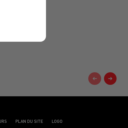
URS
PLAN DU SITE
LOGO