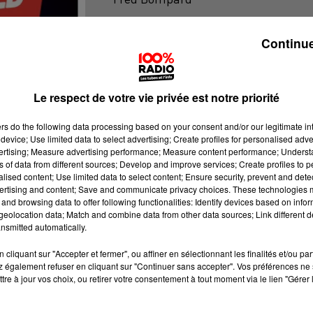
Le billet de Fred sur 100%
Continue
Le respect de votre vie privée est notre priorité
ers
do the following data processing based on your consent and/or our legitimate int
device; Use limited data to select advertising; Create profiles for personalised adver
vertising; Measure advertising performance; Measure content performance; Unders
ns of data from different sources; Develop and improve services; Create profiles to 
alised content; Use limited data to select content; Ensure security, prevent and detect
ertising and content; Save and communicate privacy choices. These technologies
and browsing data to offer following functionalities: Identify devices based on infor
eolocation data; Match and combine data from other data sources; Link different de
nsmitted automatically.
cliquant sur "Accepter et fermer", ou affiner en sélectionnant les finalités et/ou pa
 également refuser en cliquant sur "Continuer sans accepter". Vos préférences ne 
tre à jour vos choix, ou retirer votre consentement à tout moment via le lien "Gérer 