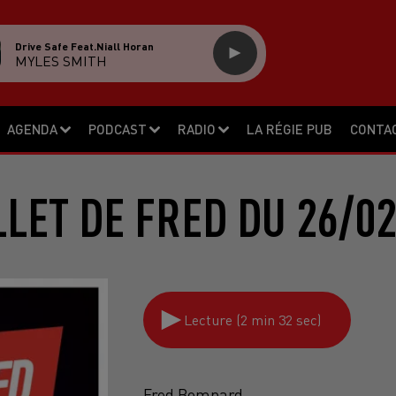
Drive Safe Feat.niall Horan
MYLES SMITH
AGENDA
PODCAST
RADIO
LA RÉGIE PUB
CONTA
LLET DE FRED DU 26/0
Lecture (2 min 32 sec)
Fred Bompard