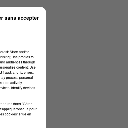
r sans accepter
erest: Store and/or
tising; Use profiles to
tand audiences through
personalise content; Use
 fraud, and fix errors;
 may process personal
mation actively
vices; Identify devices
rtenaires dans "Gérer
s'appliqueront que pour
les cookies" situé en