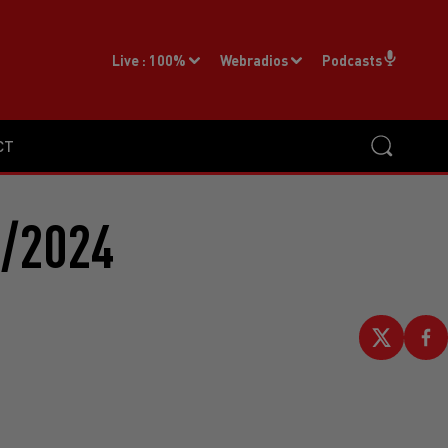
Live :
100%
Webradios
Podcasts
CT
2/2024