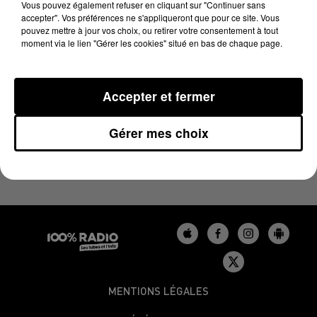
LE BILLET DE FRED DU 25/03/2025
Vous pouvez également refuser en cliquant sur "Continuer sans
accepter". Vos préférences ne s'appliqueront que pour ce site. Vous
pouvez mettre à jour vos choix, ou retirer votre consentement à tout
moment via le lien "Gérer les cookies" situé en bas de chaque page.
Les derniers podcasts du billet de Fred sur 100%
Accepter et fermer
Gérer mes choix
MENTIONS LÉGALES