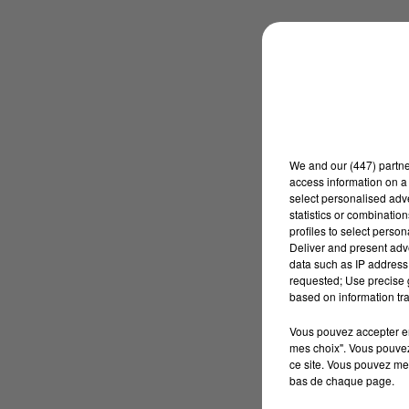
We and
our (447) partn
access information on a 
select personalised ad
statistics or combinatio
profiles to select person
Deliver and present adv
data such as IP address 
requested; Use precise g
based on information tra
Vous pouvez accepter en 
mes choix". Vous pouvez
ce site. Vous pouvez met
bas de chaque page.