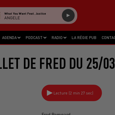
What You Want Feat. Justice
ANGELE
AGENDA
PODCAST
RADIO
LA RÉGIE PUB
CONTA
LLET DE FRED DU 25/0
Lecture (2 min 27 sec)
Fred Bompard