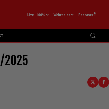
Live :
100%
Webradios
Podcasts
CT
3/2025