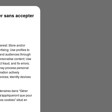
r sans accepter
erest: Store and/or
tising; Use profiles to
tand audiences through
personalise content; Use
 fraud, and fix errors;
 may process personal
mation actively
vices; Identify devices
rtenaires dans "Gérer
s'appliqueront que pour
les cookies" situé en