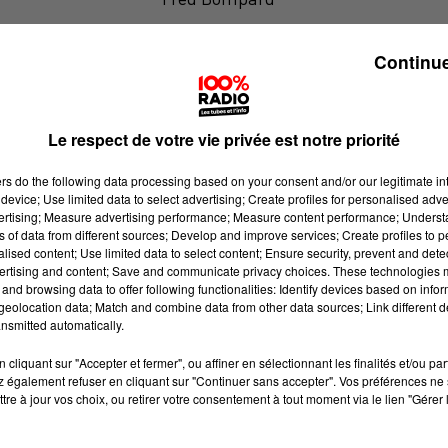
Le billet de Fred sur 100% radio
Continue
Le respect de votre vie privée est notre priorité
ers
do the following data processing based on your consent and/or our legitimate int
device; Use limited data to select advertising; Create profiles for personalised adver
vertising; Measure advertising performance; Measure content performance; Unders
ns of data from different sources; Develop and improve services; Create profiles to 
alised content; Use limited data to select content; Ensure security, prevent and detect
ertising and content; Save and communicate privacy choices. These technologies
and browsing data to offer following functionalities: Identify devices based on infor
eolocation data; Match and combine data from other data sources; Link different de
nsmitted automatically.
cliquant sur "Accepter et fermer", ou affiner en sélectionnant les finalités et/ou pa
 également refuser en cliquant sur "Continuer sans accepter". Vos préférences ne 
tre à jour vos choix, ou retirer votre consentement à tout moment via le lien "Gérer 