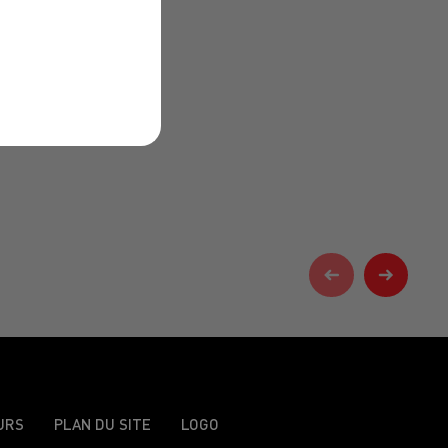
URS
PLAN DU SITE
LOGO