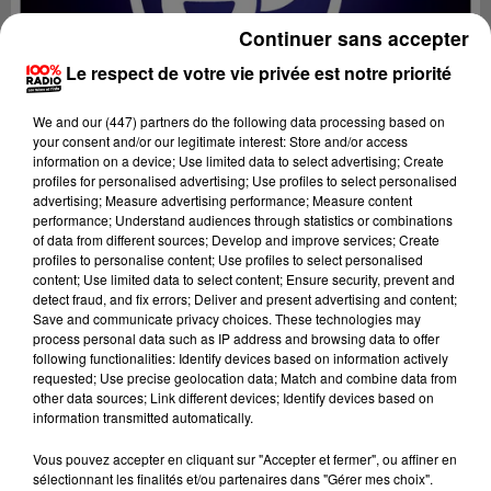
Continuer sans accepter
Le respect de votre vie privée est notre priorité
We and
our (447) partners
do the following data processing based on
your consent and/or our legitimate interest: Store and/or access
information on a device; Use limited data to select advertising; Create
profiles for personalised advertising; Use profiles to select personalised
advertising; Measure advertising performance; Measure content
performance; Understand audiences through statistics or combinations
of data from different sources; Develop and improve services; Create
profiles to personalise content; Use profiles to select personalised
content; Use limited data to select content; Ensure security, prevent and
Lecture (2 min 46 sec)
detect fraud, and fix errors; Deliver and present advertising and content;
Save and communicate privacy choices. These technologies may
process personal data such as IP address and browsing data to offer
following functionalities: Identify devices based on information actively
requested; Use precise geolocation data; Match and combine data from
Fred Bompard
other data sources; Link different devices; Identify devices based on
information transmitted automatically.
Le billet de Fred sur 100%
Vous pouvez accepter en cliquant sur "Accepter et fermer", ou affiner en
24 novembre 2023 - 2 min 46 sec
sélectionnant les finalités et/ou partenaires dans "Gérer mes choix".