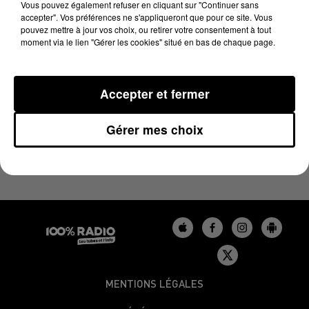
LE BILLET DE FRED DU 24/11/2023
Vous pouvez également refuser en cliquant sur "Continuer sans
accepter". Vos préférences ne s'appliqueront que pour ce site. Vous
pouvez mettre à jour vos choix, ou retirer votre consentement à tout
moment via le lien "Gérer les cookies" situé en bas de chaque page.
Les derniers podcasts du billet de Fred sur 100%
Accepter et fermer
Gérer mes choix
MENTIONS LÉGALES