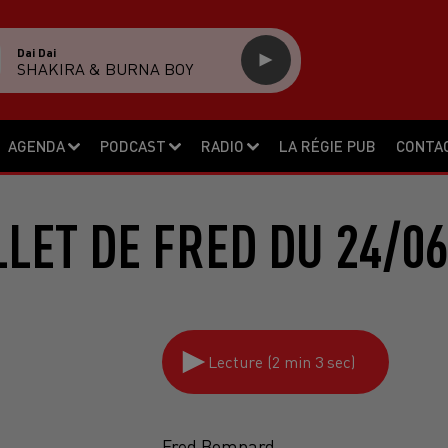
Dai Dai
SHAKIRA & BURNA BOY
AGENDA
PODCAST
RADIO
LA RÉGIE PUB
CONTA
LLET DE FRED DU 24/0
Lecture (2 min 3 sec)
Fred Bompard