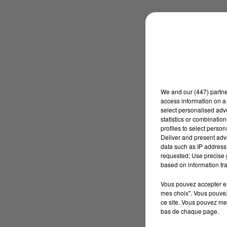
We and
our (447) partn
access information on a 
select personalised ad
statistics or combinatio
profiles to select person
Deliver and present adv
data such as IP address 
requested; Use precise g
based on information tra
Vous pouvez accepter en 
mes choix". Vous pouvez
ce site. Vous pouvez met
bas de chaque page.