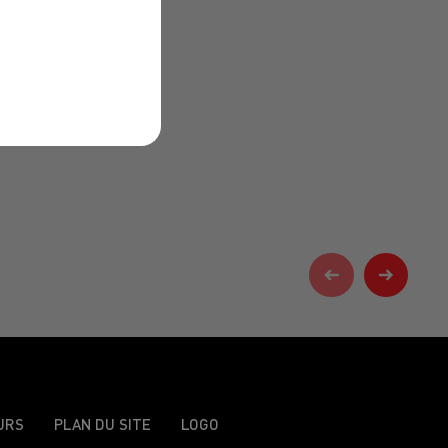
URS
PLAN DU SITE
LOGO