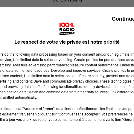
Le billet de Fred sur 100% radio
Continue
Le respect de votre vie privée est notre priorité
ers
do the following data processing based on your consent and/or our legitimate int
device; Use limited data to select advertising; Create profiles for personalised adver
vertising; Measure advertising performance; Measure content performance; Unders
ns of data from different sources; Develop and improve services; Create profiles to 
alised content; Use limited data to select content; Ensure security, prevent and detect
ertising and content; Save and communicate privacy choices. These technologies
and browsing data to offer following functionalities: Identify devices based on infor
eolocation data; Match and combine data from other data sources; Link different de
nsmitted automatically.
cliquant sur "Accepter et fermer", ou affiner en sélectionnant les finalités et/ou pa
 également refuser en cliquant sur "Continuer sans accepter". Vos préférences ne 
tre à jour vos choix, ou retirer votre consentement à tout moment via le lien "Gérer 