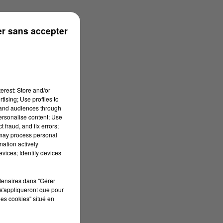
r sans accepter
erest: Store and/or
tising; Use profiles to
tand audiences through
personalise content; Use
 fraud, and fix errors;
 may process personal
mation actively
vices; Identify devices
rtenaires dans "Gérer
s'appliqueront que pour
les cookies" situé en