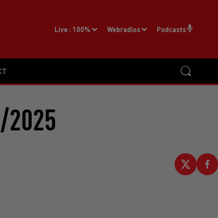
Live :
100%
Webradios
Podcasts
CT
6/2025