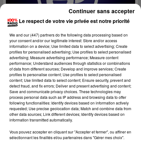
Continuer sans accepter
Le respect de votre vie privée est notre priorité
We and
our (447) partners
do the following data processing based on
your consent and/or our legitimate interest: Store and/or access
information on a device; Use limited data to select advertising; Create
profiles for personalised advertising; Use profiles to select personalised
advertising; Measure advertising performance; Measure content
performance; Understand audiences through statistics or combinations
of data from different sources; Develop and improve services; Create
profiles to personalise content; Use profiles to select personalised
content; Use limited data to select content; Ensure security, prevent and
Lecture (2 min 8 sec)
detect fraud, and fix errors; Deliver and present advertising and content;
Save and communicate privacy choices. These technologies may
process personal data such as IP address and browsing data to offer
following functionalities: Identify devices based on information actively
requested; Use precise geolocation data; Match and combine data from
Fred Bompard
other data sources; Link different devices; Identify devices based on
information transmitted automatically.
Le billet de Fred sur 100% radio
Vous pouvez accepter en cliquant sur "Accepter et fermer", ou affiner en
16 décembre 2024 - 2 min 8 sec
sélectionnant les finalités et/ou partenaires dans "Gérer mes choix".