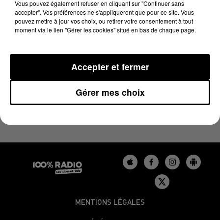
LE BILLET DE FRED DU 16/12/2024
Vous pouvez également refuser en cliquant sur "Continuer sans
accepter". Vos préférences ne s'appliqueront que pour ce site. Vous
pouvez mettre à jour vos choix, ou retirer votre consentement à tout
moment via le lien "Gérer les cookies" situé en bas de chaque page.
Les derniers podcasts du billet de Fred sur 100%
Accepter et fermer
Gérer mes choix
MENTIONS LÉGALES