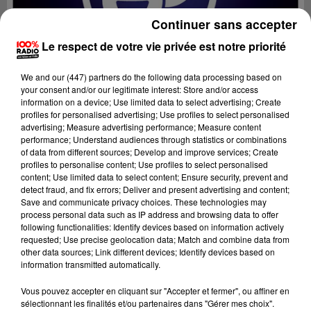
Continuer sans accepter
Le respect de votre vie privée est notre priorité
We and
our (447) partners
do the following data processing based on
your consent and/or our legitimate interest: Store and/or access
information on a device; Use limited data to select advertising; Create
profiles for personalised advertising; Use profiles to select personalised
advertising; Measure advertising performance; Measure content
performance; Understand audiences through statistics or combinations
of data from different sources; Develop and improve services; Create
profiles to personalise content; Use profiles to select personalised
content; Use limited data to select content; Ensure security, prevent and
Lecture (2 min 29 sec)
detect fraud, and fix errors; Deliver and present advertising and content;
Save and communicate privacy choices. These technologies may
process personal data such as IP address and browsing data to offer
following functionalities: Identify devices based on information actively
requested; Use precise geolocation data; Match and combine data from
Fred Bompard
other data sources; Link different devices; Identify devices based on
information transmitted automatically.
Le billet de Fred sur 100%
Vous pouvez accepter en cliquant sur "Accepter et fermer", ou affiner en
13 décembre 2023 - 2 min 29 sec
sélectionnant les finalités et/ou partenaires dans "Gérer mes choix".