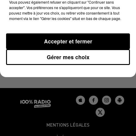
LE BILLET DE FRED DU 13/12/2023
Vous pouvez également refuser en cliquant sur "Continuer sans
accepter". Vos préférences ne s'appliqueront que pour ce site. Vous
pouvez mettre à jour vos choix, ou retirer votre consentement à tout
moment via le lien "Gérer les cookies" situé en bas de chaque page.
Les derniers podcasts du billet de Fred sur 100%
Accepter et fermer
Gérer mes choix
MENTIONS LÉGALES