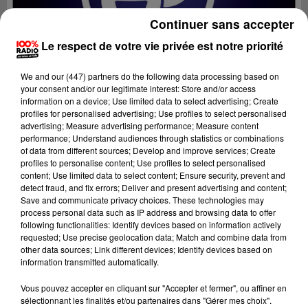
Continuer sans accepter
Le respect de votre vie privée est notre priorité
We and
our (447) partners
do the following data processing based on
your consent and/or our legitimate interest: Store and/or access
information on a device; Use limited data to select advertising; Create
profiles for personalised advertising; Use profiles to select personalised
advertising; Measure advertising performance; Measure content
performance; Understand audiences through statistics or combinations
of data from different sources; Develop and improve services; Create
profiles to personalise content; Use profiles to select personalised
content; Use limited data to select content; Ensure security, prevent and
Lecture (2 min 39 sec)
detect fraud, and fix errors; Deliver and present advertising and content;
Save and communicate privacy choices. These technologies may
process personal data such as IP address and browsing data to offer
following functionalities: Identify devices based on information actively
requested; Use precise geolocation data; Match and combine data from
Fred Bompard
other data sources; Link different devices; Identify devices based on
information transmitted automatically.
Le billet de Fred sur 100% radio
Vous pouvez accepter en cliquant sur "Accepter et fermer", ou affiner en
12 mars 2024 - 2 min 39 sec
sélectionnant les finalités et/ou partenaires dans "Gérer mes choix".