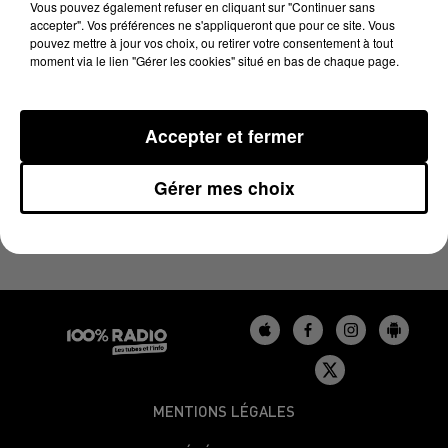
LE BILLET DE FRED DU 12/03/2024
Vous pouvez également refuser en cliquant sur "Continuer sans
accepter". Vos préférences ne s'appliqueront que pour ce site. Vous
pouvez mettre à jour vos choix, ou retirer votre consentement à tout
moment via le lien "Gérer les cookies" situé en bas de chaque page.
Les derniers podcasts du billet de Fred sur 100%
Accepter et fermer
Gérer mes choix
MENTIONS LÉGALES