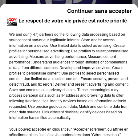
Continuer sans accepter
Le respect de votre vie privée est notre priorité
We and
our (447) partners
do the following data processing based on
your consent and/or our legitimate interest: Store and/or access
information on a device; Use limited data to select advertising; Create
profiles for personalised advertising; Use profiles to select personalised
advertising; Measure advertising performance; Measure content
performance; Understand audiences through statistics or combinations
of data from different sources; Develop and improve services; Create
profiles to personalise content; Use profiles to select personalised
content; Use limited data to select content; Ensure security, prevent and
Lecture (3 min 6 sec)
detect fraud, and fix errors; Deliver and present advertising and content;
Save and communicate privacy choices. These technologies may
process personal data such as IP address and browsing data to offer
following functionalities: Identify devices based on information actively
requested; Use precise geolocation data; Match and combine data from
Fred Bompard
other data sources; Link different devices; Identify devices based on
information transmitted automatically.
Le billet de Fred sur 100% radio
Vous pouvez accepter en cliquant sur "Accepter et fermer", ou affiner en
6 mai 2024 - 3 min 6 sec
sélectionnant les finalités et/ou partenaires dans "Gérer mes choix".