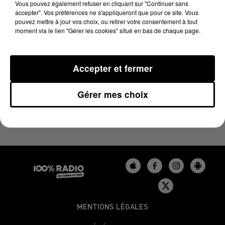
LE BILLET DE FRED DU 06/05/2024
Vous pouvez également refuser en cliquant sur "Continuer sans
accepter". Vos préférences ne s'appliqueront que pour ce site. Vous
pouvez mettre à jour vos choix, ou retirer votre consentement à tout
moment via le lien "Gérer les cookies" situé en bas de chaque page.
Les derniers podcasts du billet de Fred sur 100%
Accepter et fermer
Gérer mes choix
MENTIONS LÉGALES