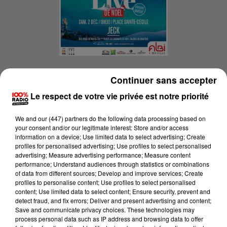
▪ Jeck naît en région parisienne en 1992.
Continuer sans accepter
Après un cursus scolaire assez classique, il se
Le respect de votre vie privée est notre priorité
spécialise
We and
our (447) partners
do the following data processing based on
dans le marketing, et se met à son compte
your consent and/or our legitimate interest: Store and/or access
pour donner des cours dans cette discipline.
information on a device; Use limited data to select advertising; Create
profiles for personalised advertising; Use profiles to select personalised
Alors que
advertising; Measure advertising performance; Measure content
performance; Understand audiences through statistics or combinations
certains artistes ambitionnent dès leur
of data from different sources; Develop and improve services; Create
enfance de devenir chanteurs, le Français, lui,
profiles to personalise content; Use profiles to select personalised
content; Use limited data to select content; Ensure security, prevent and
est pleinement
detect fraud, and fix errors; Deliver and present advertising and content;
Save and communicate privacy choices. These technologies may
conscient qu’il sait "à peine chanter". En
process personal data such as IP address and browsing data to offer