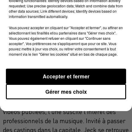
following functionalities: Identify devices based on information actively
quelques mois seulement pourtant, sa vie va
requested; Use precise geolocation data; Match and combine data from
basculer.
other data sources; Link different devices; Identify devices based on
information transmitted automatically.
▪ Comme une grande partie de la génération
Vous pouvez accepter en cliquant sur "Accepter et fermer", ou affiner en
d’artistes qui ont grandi avec les réseaux
sélectionnant les finalités et/ou partenaires dans "Gérer mes choix".
sociaux,
Vous pouvez également refuser en cliquant sur "Continuer sans
accepter". Vos préférences ne s'appliqueront que pour ce site. Vous
Jeck se fait d’abord repérer en ligne. Sur les
pouvez mettre à jour vos choix, ou retirer votre consentement à tout
moment via le lien "Gérer les cookies" situé en bas de chaque page.
réseaux sociaux, il partage plusieurs vidéos
qui
rencontrent un vif succès, permettant à leur
Accepter et fermer
interprète de grimper rapidement au-dessus
Gérer mes choix
des
400.000 abonnés sur TikTok. Parmi toutes les
vidéos publiées, l’une suscite l’intérêt des
professionnels de la musique. Invité à passer
des castings dans la capitale, Jeck se retrouve