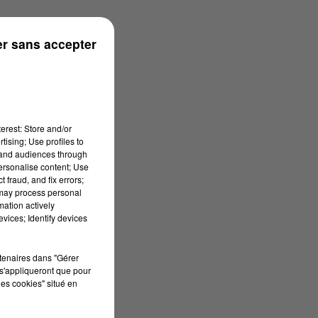
r sans accepter
erest: Store and/or
tising; Use profiles to
tand audiences through
personalise content; Use
 fraud, and fix errors;
 may process personal
mation actively
vices; Identify devices
rtenaires dans "Gérer
s'appliqueront que pour
les cookies" situé en