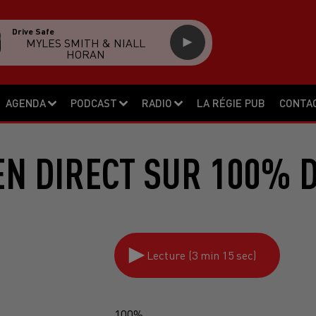
Drive Safe
MYLES SMITH & NIALL
HORAN
AGENDA
PODCAST
RADIO
LA RÉGIE PUB
CONTA
EN DIRECT SUR 100% D
Lecture (3 min 15 sec)
100%