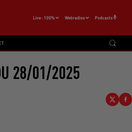
Live :
100%
Webradios
Podcasts
CT
U 28/01/2025