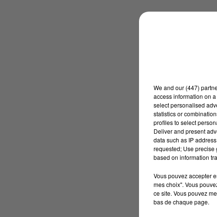
We and
our (447) partn
access information on a 
select personalised ad
statistics or combinatio
profiles to select person
Deliver and present adv
data such as IP address 
requested; Use precise g
based on information tra
Vous pouvez accepter en 
mes choix". Vous pouvez
ce site. Vous pouvez met
bas de chaque page.