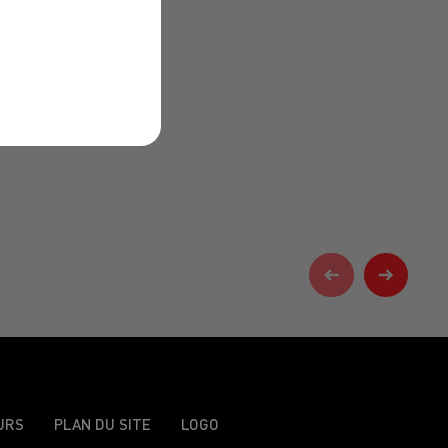
URS
PLAN DU SITE
LOGO