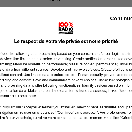
La voyance en direct sur 100%
Continue
Le respect de votre vie privée est notre priorité
ers
do the following data processing based on your consent and/or our legitimate int
device; Use limited data to select advertising; Create profiles for personalised adver
vertising; Measure advertising performance; Measure content performance; Unders
ns of data from different sources; Develop and improve services; Create profiles to 
alised content; Use limited data to select content; Ensure security, prevent and detect
ertising and content; Save and communicate privacy choices. These technologies
and browsing data to offer following functionalities: Identify devices based on infor
eolocation data; Match and combine data from other data sources; Link different de
nsmitted automatically.
cliquant sur "Accepter et fermer", ou affiner en sélectionnant les finalités et/ou pa
 également refuser en cliquant sur "Continuer sans accepter". Vos préférences ne 
tre à jour vos choix, ou retirer votre consentement à tout moment via le lien "Gérer 