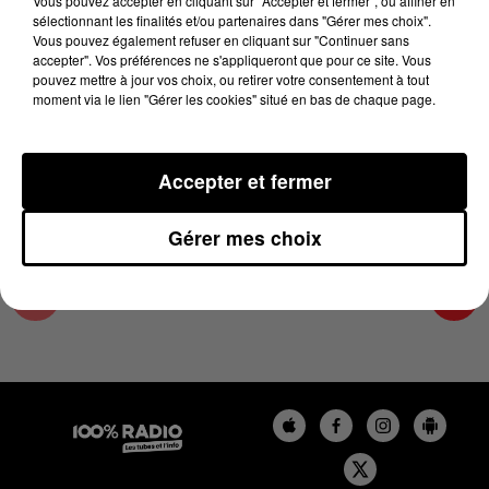
Vous pouvez accepter en cliquant sur "Accepter et fermer", ou affiner en
19 mars 2025 - 3 min 15 sec
sélectionnant les finalités et/ou partenaires dans "Gérer mes choix".
Vous pouvez également refuser en cliquant sur "Continuer sans
LA VOYANCE EN DIRECT SUR 100% DU
accepter". Vos préférences ne s'appliqueront que pour ce site. Vous
19/03/2025
pouvez mettre à jour vos choix, ou retirer votre consentement à tout
moment via le lien "Gérer les cookies" situé en bas de chaque page.
Chronique Voyance en direct du 10 13 du 19/03/2025
Accepter et fermer
Gérer mes choix