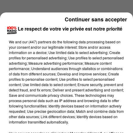
Continuer sans accepter
Le respect de votre vie privée est notre priorité
We and
our (447) partners
do the following data processing based on
your consent and/or our legitimate interest: Store and/or access
information on a device; Use limited data to select advertising; Create
profiles for personalised advertising; Use profiles to select personalised
advertising; Measure advertising performance; Measure content
performance; Understand audiences through statistics or combinations
of data from different sources; Develop and improve services; Create
profiles to personalise content; Use profiles to select personalised
content; Use limited data to select content; Ensure security, prevent and
Lecture (3 min 15 sec)
detect fraud, and fix errors; Deliver and present advertising and content;
Save and communicate privacy choices. These technologies may
process personal data such as IP address and browsing data to offer
following functionalities: Identify devices based on information actively
requested; Use precise geolocation data; Match and combine data from
100%
other data sources; Link different devices; Identify devices based on
information transmitted automatically.
La voyance en direct sur 100%