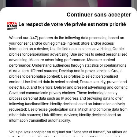
Continuer sans accepter
Le respect de votre vie privée est notre priorité
We and
our (447) partners
do the following data processing based on
your consent and/or our legitimate interest: Store and/or access
information on a device; Use limited data to select advertising; Create
profiles for personalised advertising; Use profiles to select personalised
advertising; Measure advertising performance; Measure content
performance; Understand audiences through statistics or combinations
of data from different sources; Develop and improve services; Create
profiles to personalise content; Use profiles to select personalised
content; Use limited data to select content; Ensure security, prevent and
detect fraud, and fix errors; Deliver and present advertising and content;
Lecture (5 min 6 sec)
Save and communicate privacy choices. These technologies may
process personal data such as IP address and browsing data to offer
following functionalities: Identify devices based on information actively
requested; Use precise geolocation data; Match and combine data from
other data sources; Link different devices; Identify devices based on
La voyance en direct sur 100%
information transmitted automatically.
18 mars 2024 - 5 min 6 sec
Vous pouvez accepter en cliquant sur "Accepter et fermer", ou affiner en