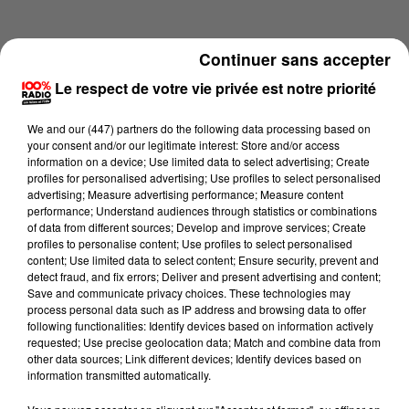
Continuer sans accepter
Le respect de votre vie privée est notre priorité
We and
our (447) partners
do the following data processing based on
your consent and/or our legitimate interest: Store and/or access
information on a device; Use limited data to select advertising; Create
profiles for personalised advertising; Use profiles to select personalised
advertising; Measure advertising performance; Measure content
performance; Understand audiences through statistics or combinations
of data from different sources; Develop and improve services; Create
profiles to personalise content; Use profiles to select personalised
content; Use limited data to select content; Ensure security, prevent and
Lecture (3 min 14 sec)
detect fraud, and fix errors; Deliver and present advertising and content;
Save and communicate privacy choices. These technologies may
process personal data such as IP address and browsing data to offer
following functionalities: Identify devices based on information actively
requested; Use precise geolocation data; Match and combine data from
100%
other data sources; Link different devices; Identify devices based on
information transmitted automatically.
La voyance en direct sur 100%