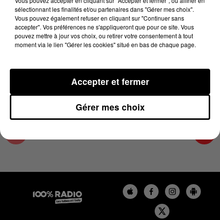
Vous pouvez accepter en cliquant sur "Accepter et fermer", ou affiner en
16 juin 2025 - 3 min 14 sec
sélectionnant les finalités et/ou partenaires dans "Gérer mes choix".
Vous pouvez également refuser en cliquant sur "Continuer sans
LA VOYANCE EN DIRECT SUR 100% DU
accepter". Vos préférences ne s'appliqueront que pour ce site. Vous
16/06/2025
pouvez mettre à jour vos choix, ou retirer votre consentement à tout
moment via le lien "Gérer les cookies" situé en bas de chaque page.
Chronique Voyance en direct du 10 13 du 16/06/2025
Accepter et fermer
Gérer mes choix