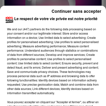
Continuer sans accepter
Le respect de votre vie privée est notre priorité
We and
our (447) partners
do the following data processing based on
your consent and/or our legitimate interest: Store and/or access
information on a device; Use limited data to select advertising; Create
profiles for personalised advertising; Use profiles to select personalised
advertising; Measure advertising performance; Measure content
performance; Understand audiences through statistics or combinations
of data from different sources; Develop and improve services; Create
profiles to personalise content; Use profiles to select personalised
content; Use limited data to select content; Ensure security, prevent and
detect fraud, and fix errors; Deliver and present advertising and content;
Lecture (6 min 3 sec)
Save and communicate privacy choices. These technologies may
process personal data such as IP address and browsing data to offer
following functionalities: Identify devices based on information actively
requested; Use precise geolocation data; Match and combine data from
other data sources; Link different devices; Identify devices based on
La voyance en direct sur 100%
information transmitted automatically.
15 novembre 2023 - 6 min 3 sec
Vous pouvez accepter en cliquant sur "Accepter et fermer", ou affiner en