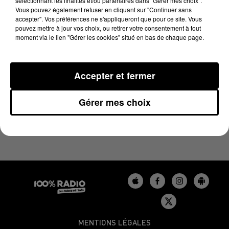
sélectionnant les finalités et/ou partenaires dans "Gérer mes choix".
LA VOYANCE EN DIRECT SUR 100% DU
Vous pouvez également refuser en cliquant sur "Continuer sans
15/11/2023
accepter". Vos préférences ne s'appliqueront que pour ce site. Vous
pouvez mettre à jour vos choix, ou retirer votre consentement à tout
moment via le lien "Gérer les cookies" situé en bas de chaque page.
Chronique Voyance en direct du 10 13 du 15/11/2023
Accepter et fermer
Gérer mes choix
MENTIONS LÉGALES