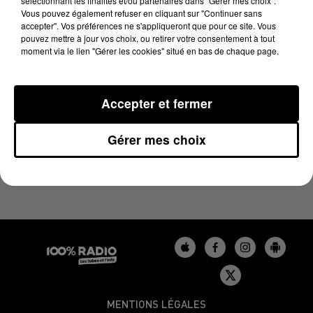
sélectionnant les finalités et/ou partenaires dans "Gérer mes choix".
LA VOYANCE EN DIRECT SUR 100% DU
Vous pouvez également refuser en cliquant sur "Continuer sans
15/05/2024
accepter". Vos préférences ne s'appliqueront que pour ce site. Vous
pouvez mettre à jour vos choix, ou retirer votre consentement à tout
moment via le lien "Gérer les cookies" situé en bas de chaque page.
Chronique Voyance en direct du 10 13 du 15/05/2024
Accepter et fermer
Gérer mes choix
MENTIONS LÉGALES