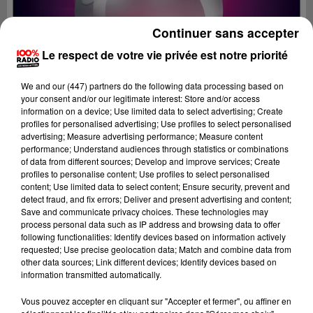
Continuer sans accepter
Le respect de votre vie privée est notre priorité
We and
our (447) partners
do the following data processing based on
your consent and/or our legitimate interest: Store and/or access
information on a device; Use limited data to select advertising; Create
profiles for personalised advertising; Use profiles to select personalised
advertising; Measure advertising performance; Measure content
performance; Understand audiences through statistics or combinations
of data from different sources; Develop and improve services; Create
profiles to personalise content; Use profiles to select personalised
content; Use limited data to select content; Ensure security, prevent and
detect fraud, and fix errors; Deliver and present advertising and content;
Lecture (4 min 55 sec)
Save and communicate privacy choices. These technologies may
process personal data such as IP address and browsing data to offer
following functionalities: Identify devices based on information actively
requested; Use precise geolocation data; Match and combine data from
other data sources; Link different devices; Identify devices based on
La voyance en direct sur 100%
information transmitted automatically.
15 mai 2024 - 4 min 55 sec
Vous pouvez accepter en cliquant sur "Accepter et fermer", ou affiner en