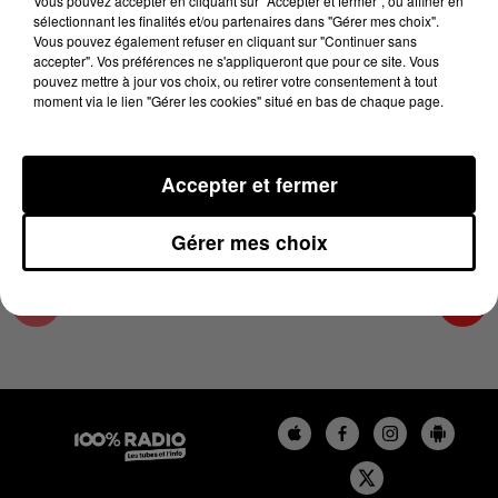
Vous pouvez accepter en cliquant sur "Accepter et fermer", ou affiner en
10 février 2025 - 2 min 52 sec
sélectionnant les finalités et/ou partenaires dans "Gérer mes choix".
Vous pouvez également refuser en cliquant sur "Continuer sans
LA VOYANCE EN DIRECT SUR 100% DU
accepter". Vos préférences ne s'appliqueront que pour ce site. Vous
10/02/2025
pouvez mettre à jour vos choix, ou retirer votre consentement à tout
moment via le lien "Gérer les cookies" situé en bas de chaque page.
Chronique Voyance en direct du 10 13 du 10/02/2025
Accepter et fermer
Gérer mes choix