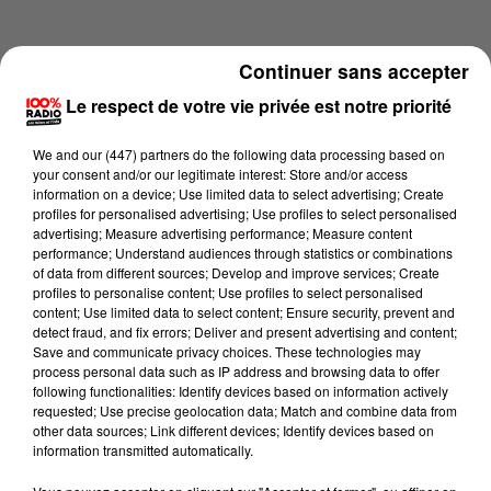
Continuer sans accepter
Le respect de votre vie privée est notre priorité
We and
our (447) partners
do the following data processing based on
your consent and/or our legitimate interest: Store and/or access
information on a device; Use limited data to select advertising; Create
profiles for personalised advertising; Use profiles to select personalised
advertising; Measure advertising performance; Measure content
performance; Understand audiences through statistics or combinations
of data from different sources; Develop and improve services; Create
profiles to personalise content; Use profiles to select personalised
content; Use limited data to select content; Ensure security, prevent and
Lecture (2 min 52 sec)
detect fraud, and fix errors; Deliver and present advertising and content;
Save and communicate privacy choices. These technologies may
process personal data such as IP address and browsing data to offer
following functionalities: Identify devices based on information actively
requested; Use precise geolocation data; Match and combine data from
100%
other data sources; Link different devices; Identify devices based on
information transmitted automatically.
La voyance en direct sur 100%