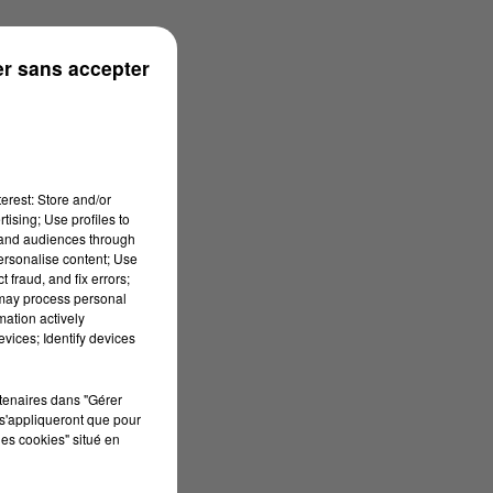
r sans accepter
erest: Store and/or
tising; Use profiles to
tand audiences through
personalise content; Use
 fraud, and fix errors;
 may process personal
mation actively
vices; Identify devices
rtenaires dans "Gérer
s'appliqueront que pour
les cookies" situé en