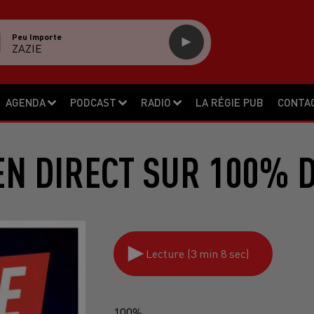
Peu Importe
ZAZIE
AGENDA
PODCAST
RADIO
LA RÉGIE PUB
CONTA
EN DIRECT SUR 100% D
Lecture (3 min 8 sec)
100%