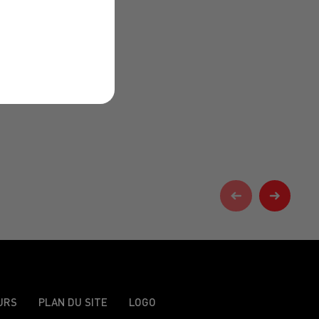
URS
PLAN DU SITE
LOGO