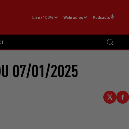
Live :
100%
Webradios
Podcasts
CT
U 07/01/2025