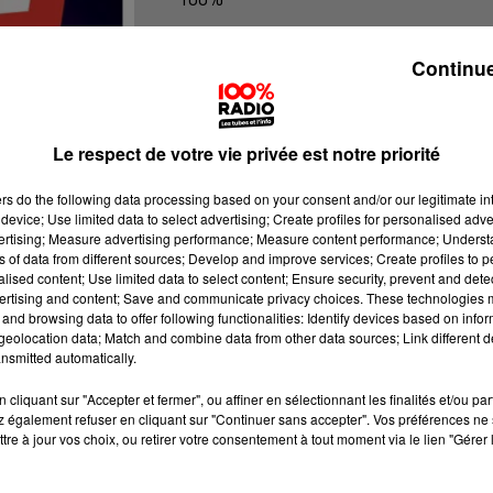
La voyance en direct sur 100%
Continue
Le respect de votre vie privée est notre priorité
ers
do the following data processing based on your consent and/or our legitimate int
device; Use limited data to select advertising; Create profiles for personalised adver
vertising; Measure advertising performance; Measure content performance; Unders
ns of data from different sources; Develop and improve services; Create profiles to 
alised content; Use limited data to select content; Ensure security, prevent and detect
ertising and content; Save and communicate privacy choices. These technologies
and browsing data to offer following functionalities: Identify devices based on infor
eolocation data; Match and combine data from other data sources; Link different de
nsmitted automatically.
cliquant sur "Accepter et fermer", ou affiner en sélectionnant les finalités et/ou pa
 également refuser en cliquant sur "Continuer sans accepter". Vos préférences ne 
tre à jour vos choix, ou retirer votre consentement à tout moment via le lien "Gérer 