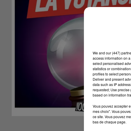
We and
our (447) partn
access information on a 
select personalised ad
statistics or combinatio
profiles to select person
Deliver and present adv
data such as IP address 
requested; Use precise g
based on information tra
Vous pouvez accepter en 
mes choix". Vous pouvez
ce site. Vous pouvez met
bas de chaque page.