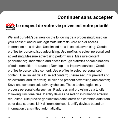
Continuer sans accepter
Le respect de votre vie privée est notre priorité
We and
our (447) partners
do the following data processing based on
your consent and/or our legitimate interest: Store and/or access
information on a device; Use limited data to select advertising; Create
profiles for personalised advertising; Use profiles to select personalised
advertising; Measure advertising performance; Measure content
performance; Understand audiences through statistics or combinations
of data from different sources; Develop and improve services; Create
profiles to personalise content; Use profiles to select personalised
content; Use limited data to select content; Ensure security, prevent and
Lecture (3 min 15 sec)
detect fraud, and fix errors; Deliver and present advertising and content;
Save and communicate privacy choices. These technologies may
process personal data such as IP address and browsing data to offer
following functionalities: Identify devices based on information actively
requested; Use precise geolocation data; Match and combine data from
100%
other data sources; Link different devices; Identify devices based on
information transmitted automatically.
La voyance en direct sur 100% du 06/07/2026