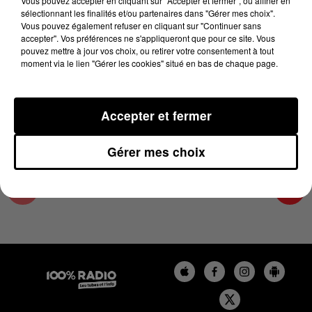
Vous pouvez accepter en cliquant sur "Accepter et fermer", ou affiner en
6 juillet 2026 - 3 min 15 sec
sélectionnant les finalités et/ou partenaires dans "Gérer mes choix".
Vous pouvez également refuser en cliquant sur "Continuer sans
LA VOYANCE EN DIRECT SUR 100% DU
accepter". Vos préférences ne s'appliqueront que pour ce site. Vous
06/07/2026
pouvez mettre à jour vos choix, ou retirer votre consentement à tout
moment via le lien "Gérer les cookies" situé en bas de chaque page.
Chronique Voyance en direct du 10 13 du 06/07/2026
Accepter et fermer
Gérer mes choix