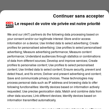
Continuer sans accepter
Le respect de votre vie privée est notre priorité
We and
our (447) partners
do the following data processing based on
your consent and/or our legitimate interest: Store and/or access
information on a device; Use limited data to select advertising; Create
profiles for personalised advertising; Use profiles to select personalised
advertising; Measure advertising performance; Measure content
performance; Understand audiences through statistics or combinations
of data from different sources; Develop and improve services; Create
profiles to personalise content; Use profiles to select personalised
content; Use limited data to select content; Ensure security, prevent and
Lecture (3 min 41 sec)
detect fraud, and fix errors; Deliver and present advertising and content;
Save and communicate privacy choices. These technologies may
process personal data such as IP address and browsing data to offer
following functionalities: Identify devices based on information actively
requested; Use precise geolocation data; Match and combine data from
100%
other data sources; Link different devices; Identify devices based on
information transmitted automatically.
La voyance en direct sur 100% du 03/07/2026