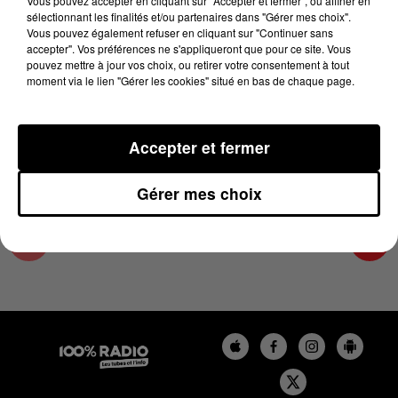
Vous pouvez accepter en cliquant sur "Accepter et fermer", ou affiner en
3 juillet 2026 - 3 min 41 sec
sélectionnant les finalités et/ou partenaires dans "Gérer mes choix".
Vous pouvez également refuser en cliquant sur "Continuer sans
LA VOYANCE EN DIRECT SUR 100% DU
accepter". Vos préférences ne s'appliqueront que pour ce site. Vous
03/07/2026
pouvez mettre à jour vos choix, ou retirer votre consentement à tout
moment via le lien "Gérer les cookies" situé en bas de chaque page.
Chronique Voyance en direct du 10 13 du 03/07/2026
Accepter et fermer
Gérer mes choix