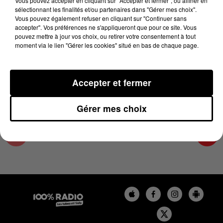
Vous pouvez accepter en cliquant sur "Accepter et fermer", ou affiner en
2 juillet 2026 - 3 min 29 sec
sélectionnant les finalités et/ou partenaires dans "Gérer mes choix".
Vous pouvez également refuser en cliquant sur "Continuer sans
LA VOYANCE EN DIRECT SUR 100% DU
accepter". Vos préférences ne s'appliqueront que pour ce site. Vous
02/07/2026
pouvez mettre à jour vos choix, ou retirer votre consentement à tout
moment via le lien "Gérer les cookies" situé en bas de chaque page.
Chronique Voyance en direct du 10 13 du 02/07/2026
Accepter et fermer
Gérer mes choix