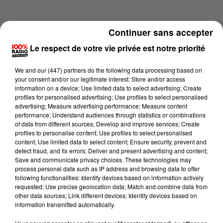
Continuer sans accepter
Le respect de votre vie privée est notre priorité
We and
our (447) partners
do the following data processing based on
your consent and/or our legitimate interest: Store and/or access
information on a device; Use limited data to select advertising; Create
profiles for personalised advertising; Use profiles to select personalised
advertising; Measure advertising performance; Measure content
performance; Understand audiences through statistics or combinations
of data from different sources; Develop and improve services; Create
profiles to personalise content; Use profiles to select personalised
content; Use limited data to select content; Ensure security, prevent and
Lecture (3 min 29 sec)
detect fraud, and fix errors; Deliver and present advertising and content;
Save and communicate privacy choices. These technologies may
process personal data such as IP address and browsing data to offer
following functionalities: Identify devices based on information actively
requested; Use precise geolocation data; Match and combine data from
100%
other data sources; Link different devices; Identify devices based on
information transmitted automatically.
La voyance en direct sur 100% du 02/07/2026