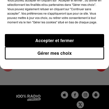
Vous pouvez accepter en cliquant sur "Accepter et fermer", ou affiner en
2 juillet 2026 - 3 min 8 sec
sélectionnant les finalités et/ou partenaires dans "Gérer mes choix".
Vous pouvez également refuser en cliquant sur "Continuer sans
LA VOYANCE EN DIRECT SUR 100% DU
accepter". Vos préférences ne s'appliqueront que pour ce site. Vous
02/07/2026
pouvez mettre à jour vos choix, ou retirer votre consentement à tout
moment via le lien "Gérer les cookies" situé en bas de chaque page.
Chronique Voyance en direct du 10 13 du 02/07/2026
Accepter et fermer
Gérer mes choix