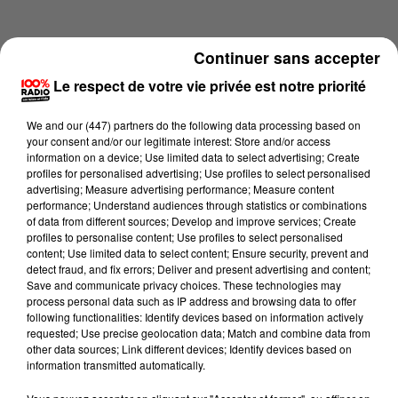
Continuer sans accepter
Le respect de votre vie privée est notre priorité
We and
our (447) partners
do the following data processing based on
your consent and/or our legitimate interest: Store and/or access
information on a device; Use limited data to select advertising; Create
profiles for personalised advertising; Use profiles to select personalised
advertising; Measure advertising performance; Measure content
performance; Understand audiences through statistics or combinations
of data from different sources; Develop and improve services; Create
profiles to personalise content; Use profiles to select personalised
content; Use limited data to select content; Ensure security, prevent and
Lecture (3 min 8 sec)
detect fraud, and fix errors; Deliver and present advertising and content;
Save and communicate privacy choices. These technologies may
process personal data such as IP address and browsing data to offer
following functionalities: Identify devices based on information actively
requested; Use precise geolocation data; Match and combine data from
100%
other data sources; Link different devices; Identify devices based on
information transmitted automatically.
La voyance en direct sur 100% du 02/07/2026