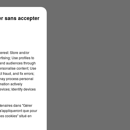
r sans accepter
erest: Store and/or
tising; Use profiles to
tand audiences through
personalise content; Use
 fraud, and fix errors;
 may process personal
mation actively
vices; Identify devices
rtenaires dans "Gérer
s'appliqueront que pour
les cookies" situé en