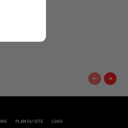
URS
PLAN DU SITE
LOGO