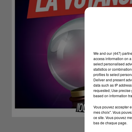
We and
our (447) partn
access information on a 
select personalised ad
statistics or combinatio
profiles to select person
Deliver and present adv
data such as IP address 
requested; Use precise g
based on information tra
Vous pouvez accepter en 
mes choix". Vous pouvez
ce site. Vous pouvez met
bas de chaque page.