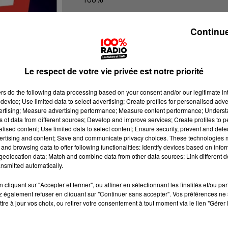
La voyance en direct
Continue
Le respect de votre vie privée est notre priorité
ers
do the following data processing based on your consent and/or our legitimate int
device; Use limited data to select advertising; Create profiles for personalised adver
vertising; Measure advertising performance; Measure content performance; Unders
ns of data from different sources; Develop and improve services; Create profiles to 
alised content; Use limited data to select content; Ensure security, prevent and detect
ertising and content; Save and communicate privacy choices. These technologies
and browsing data to offer following functionalities: Identify devices based on infor
eolocation data; Match and combine data from other data sources; Link different de
nsmitted automatically.
cliquant sur "Accepter et fermer", ou affiner en sélectionnant les finalités et/ou pa
 également refuser en cliquant sur "Continuer sans accepter". Vos préférences ne 
tre à jour vos choix, ou retirer votre consentement à tout moment via le lien "Gérer 