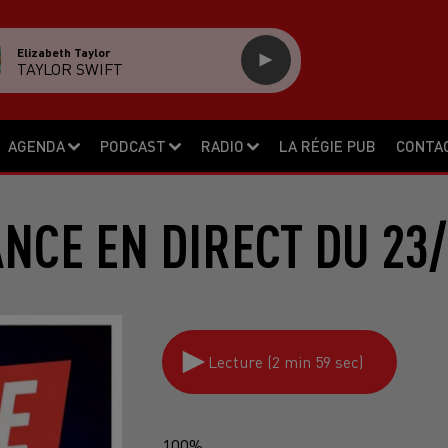
Elizabeth Taylor
TAYLOR SWIFT
AGENDA
PODCAST
RADIO
LA RÉGIE PUB
CONTA
NCE EN DIRECT DU 23
Lecture (2 min 59 sec)
100%