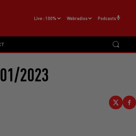
Live :
100%
Webradios
Podcasts
CT
/01/2023