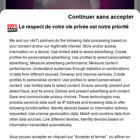
Continuer sans accepter
Le respect de votre vie privée est notre priorité
We and
our (447) partners
do the following data processing based on
your consent and/or our legitimate interest: Store and/or access
information on a device; Use limited data to select advertising; Create
profiles for personalised advertising; Use profiles to select personalised
advertising; Measure advertising performance; Measure content
performance; Understand audiences through statistics or combinations
of data from different sources; Develop and improve services; Create
profiles to personalise content; Use profiles to select personalised
content; Use limited data to select content; Ensure security, prevent and
detect fraud, and fix errors; Deliver and present advertising and content;
Lecture (2 min 5 sec)
Save and communicate privacy choices. These technologies may
process personal data such as IP address and browsing data to offer
following functionalities: Identify devices based on information actively
requested; Use precise geolocation data; Match and combine data from
other data sources; Link different devices; Identify devices based on
100%
information transmitted automatically.
La voyance en direct
Vous pouvez accepter en cliquant sur "Accepter et fermer", ou affiner en