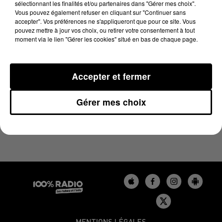
sélectionnant les finalités et/ou partenaires dans "Gérer mes choix".
22 février 2023 - 2 min 5 sec
Vous pouvez également refuser en cliquant sur "Continuer sans
LA VOYANCE EN DIRECT DU 22/02/2023
accepter". Vos préférences ne s'appliqueront que pour ce site. Vous
pouvez mettre à jour vos choix, ou retirer votre consentement à tout
moment via le lien "Gérer les cookies" situé en bas de chaque page.
Chronique Voyance en direct du 10 13 du 22/02/2023
Accepter et fermer
Gérer mes choix
MENTIONS LÉGALES