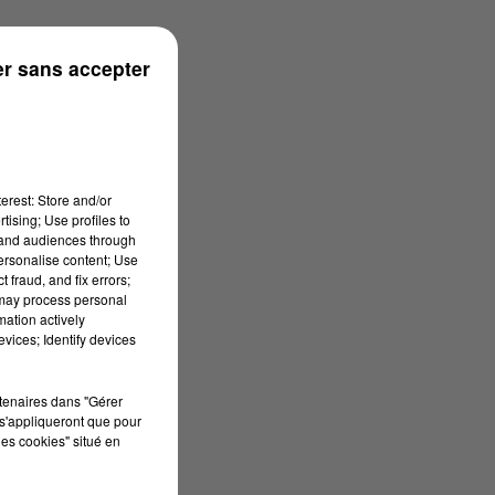
r sans accepter
erest: Store and/or
tising; Use profiles to
tand audiences through
personalise content; Use
 fraud, and fix errors;
 may process personal
mation actively
vices; Identify devices
rtenaires dans "Gérer
s'appliqueront que pour
les cookies" situé en