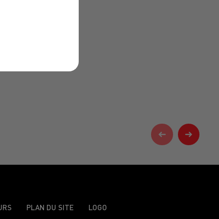
URS
PLAN DU SITE
LOGO