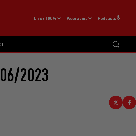
Live :
100%
Webradios
Podcasts
CT
/06/2023