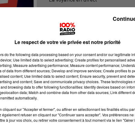
Continue
Le respect de votre vie privée est notre priorité
ers
do the following data processing based on your consent and/or our legitimate int
device; Use limited data to select advertising; Create profiles for personalised adver
vertising; Measure advertising performance; Measure content performance; Unders
ns of data from different sources; Develop and improve services; Create profiles to 
alised content; Use limited data to select content; Ensure security, prevent and detect
ertising and content; Save and communicate privacy choices. These technologies
and browsing data to offer following functionalities: Identify devices based on infor
eolocation data; Match and combine data from other data sources; Link different de
nsmitted automatically.
cliquant sur "Accepter et fermer", ou affiner en sélectionnant les finalités et/ou pa
 également refuser en cliquant sur "Continuer sans accepter". Vos préférences ne 
tre à jour vos choix, ou retirer votre consentement à tout moment via le lien "Gérer 