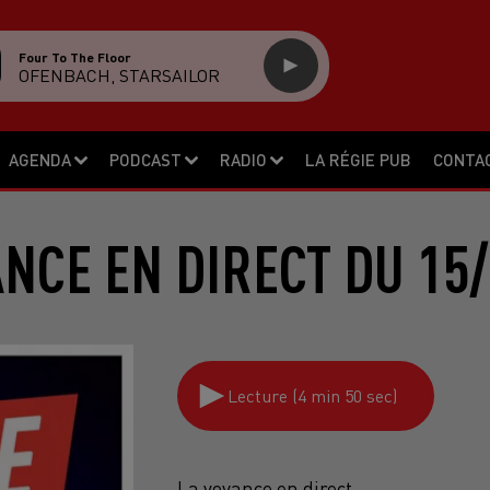
Four To The Floor
OFENBACH, STARSAILOR
AGENDA
PODCAST
RADIO
LA RÉGIE PUB
CONTA
NCE EN DIRECT DU 15
Lecture (4 min 50 sec)
La voyance en direct