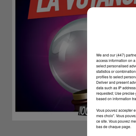
We and
our (447) partn
access information on a 
select personalised ad
statistics or combinatio
profiles to select person
Deliver and present adv
data such as IP address 
requested; Use precise g
based on information tra
Vous pouvez accepter en 
mes choix". Vous pouvez
ce site. Vous pouvez met
bas de chaque page.