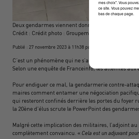
mes choix". Vous pouvez
ce site. Vous pouvez met
bas de chaque page.
Deux gendarmes viennent donner des conseils de n
Crédit :
Crédit photo : Groupement de gendarmeri
Publié : 27 novembre 2023 à 11h38 par Alex Jehanno
C’est un phénomène qui ne s’arrête plus.
Les maire
Selon une enquête de Franceinfo, les atteintes aux
Pour endiguer ce mal, la gendarmerie contre-atta
maires comment entamer une négociation pacifique 
qui resteront confinés derrière les portes du foyer
la
20ène
d'élus scrute le PowerPoint des gendarme
Malgré cette implication des militaires, l’adjoint au
complètement convaincu.
«
Cela
est un adjuvant pour